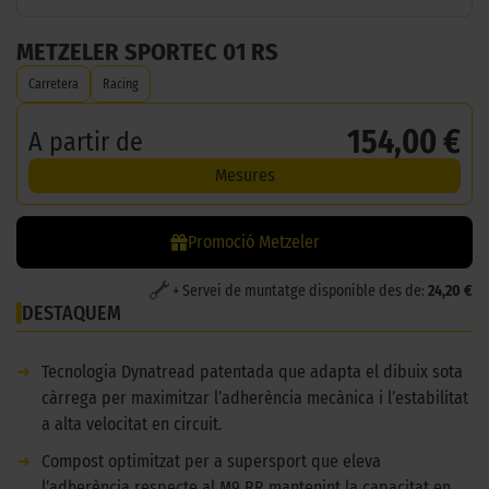
METZELER SPORTEC 01 RS
Carretera
Racing
154,00 €
A partir de
Mesures
Promoció Metzeler
+ Servei de muntatge disponible des de:
24,20 €
DESTAQUEM
➜
Tecnologia Dynatread patentada que adapta el dibuix sota
càrrega per maximitzar l’adherència mecànica i l’estabilitat
a alta velocitat en circuit.
➜
Compost optimitzat per a supersport que eleva
l’adherència respecte al M9 RR mantenint la capacitat en