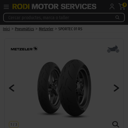
0
>
>
>
Inici
Pneumàtics
Metzeler
SPORTEC 01 RS
1
/
3