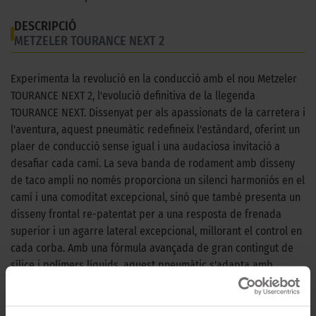
DESCRIPCIÓ
METZELER TOURANCE NEXT 2
Experimenta la revolució en la conducció amb el nou Metzeler
TOURANCE NEXT 2, l'evolució definitiva de la llegenda
TOURANCE NEXT. Dissenyat per als apassionats de la carretera i
l'aventura, aquest pneumàtic redefineix l'estàndard, oferint un
plaer de conducció sense igual i una audaciosa invitació a
desafiar cada camí. La seva banda de rodament amb disseny
de taco ampli no només proporciona un silenci harmoniós en el
camí i una comoditat excepcional, sinó que també presenta un
disseny frontal re-patentat per a una resposta de frenada
superior i un agarre lateral excepcional, millorant el control en
cada corba. Amb una fórmula avançada de gran contingut de
sílice i polímers líquids, aquest pneumàtic s'adapta amb
confiança a condicions humides, mantenint l'estabilitat i la
consistència del cautxú. La tecnologia Metzeler Dymatec
garanteix un desgast uniforme gràcies a les ranures variables