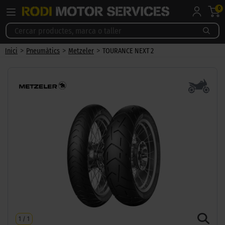
0
>
>
>
Inici
Pneumàtics
Metzeler
TOURANCE NEXT 2
1
/
1