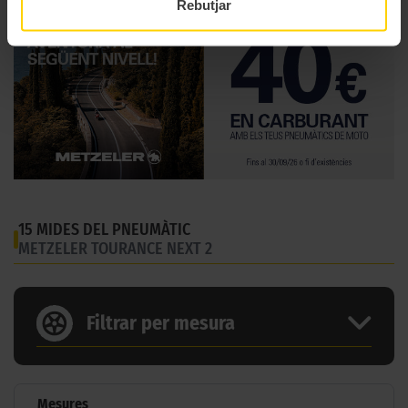
Rebutjar
15 MIDES DEL PNEUMÀTIC
METZELER TOURANCE NEXT 2
Filtrar per mesura
Mesures