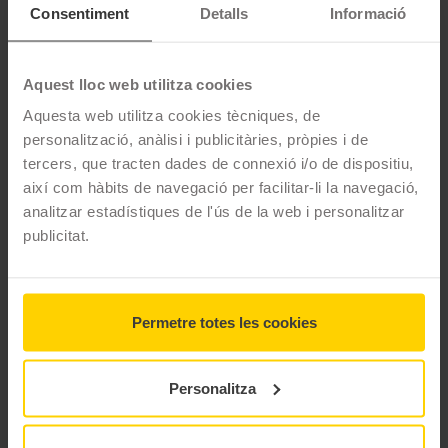
Consentiment
Detalls
Informació
que s'adapten a cada inclinació, especialment dissenyades per
a motos d'enduro urbanes. Els espatlles amb compost 100% de
sílice potencien l'agarre en corbes, mentre que els ponts de
Aquest lloc web utilitza cookies
compost milloren l'estabilitat general. Desperta el teu esperit
Aquesta web utilitza cookies tècniques, de
viatger i conquista cada ruta amb el Metzeler TOURANCE NEXT
personalització, anàlisi i publicitàries, pròpies i de
2, el company inquebrantable de les teves aventures a la
tercers, que tracten dades de connexió i/o de dispositiu,
carretera.
així com hàbits de navegació per facilitar-li la navegació,
CARACTERÍSTIQUES TÈCNIQUES
analitzar estadístiques de l'ús de la web i personalitzar
publicitat.
Marca
Metzeler
Model
Tourance Next 2
Permetre totes les cookies
Gama
Trail
Tipus
Asfaltico
Personalitza