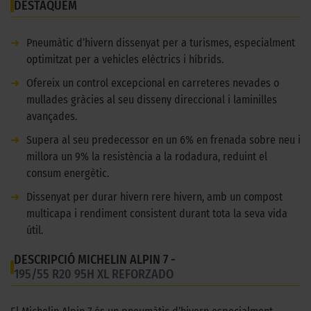
DESTAQUEM
➜
Pneumàtic d’hivern dissenyat per a turismes, especialment
optimitzat per a vehicles elèctrics i híbrids.
➜
Ofereix un control excepcional en carreteres nevades o
mullades gràcies al seu disseny direccional i laminilles
avançades.
➜
Supera al seu predecessor en un 6% en frenada sobre neu i
millora un 9% la resistència a la rodadura, reduint el
consum energètic.
➜
Dissenyat per durar hivern rere hivern, amb un compost
multicapa i rendiment consistent durant tota la seva vida
útil.
DESCRIPCIÓ MICHELIN ALPIN 7 -
195/55 R20 95H XL REFORZADO