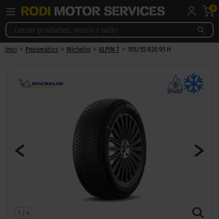
0
>
>
>
>
Inici
Pneumàtics
Michelin
ALPIN 7
195/55 R20 95 H
1
/
4