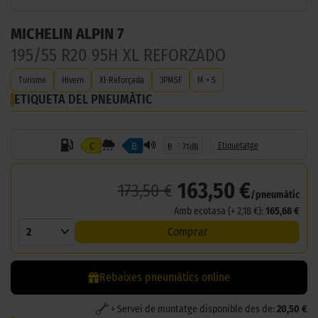
MICHELIN ALPIN 7
195/55 R20 95H XL REFORZADO
Turisme
Hivern
Xl-Reforçada
3PMSF
M + S
ETIQUETA DEL PNEUMÀTIC
C
B
Etiquetatge
B
71dB
163,50 €
173,50 €
/pneumàtic
Amb ecotasa (+ 2,18 €):
165,68 €
2
Comprar
Rebaixes pneumàtics online
+ Servei de muntatge disponible des de:
20,50 €