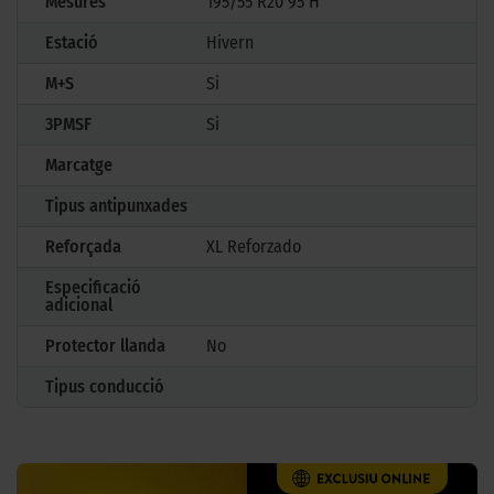
Mesures
195/55 R20 95 H
Estació
Hivern
M+S
Si
3PMSF
Si
Marcatge
Tipus antipunxades
Reforçada
XL Reforzado
Especificació
adicional
Protector llanda
No
Tipus conducció