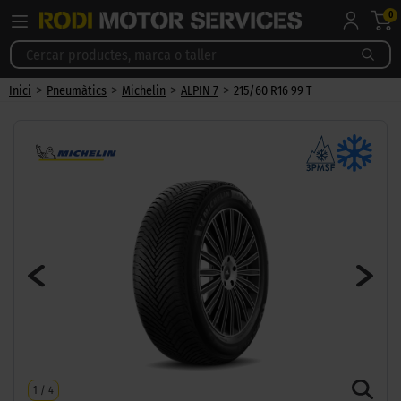
0
>
>
>
>
Inici
Pneumàtics
Michelin
ALPIN 7
215/60 R16 99 T
1
/
4