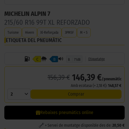
MICHELIN ALPIN 7
215/60 R16 99T XL REFORZADO
Turisme
Hivern
Xl-Reforçada
3PMSF
M + S
ETIQUETA DEL PNEUMÀTIC
C
B
Etiquetatge
B
71dB
146,39 €
156,39 €
/pneumàtic
Amb ecotasa (+ 2,18 €):
148,57 €
2
Comprar
Rebaixes pneumàtics online
+ Servei de muntatge disponible des de:
20,50 €