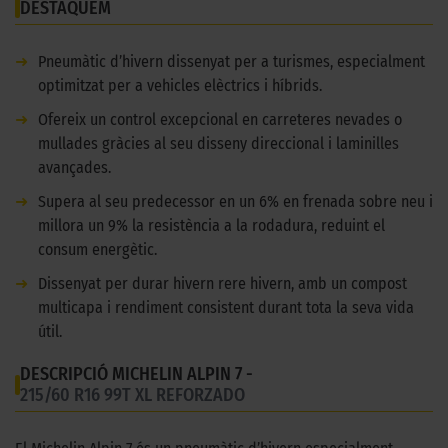
DESTAQUEM
➜
Pneumàtic d’hivern dissenyat per a turismes, especialment
optimitzat per a vehicles elèctrics i híbrids.
➜
Ofereix un control excepcional en carreteres nevades o
mullades gràcies al seu disseny direccional i laminilles
avançades.
➜
Supera al seu predecessor en un 6% en frenada sobre neu i
millora un 9% la resistència a la rodadura, reduint el
consum energètic.
➜
Dissenyat per durar hivern rere hivern, amb un compost
multicapa i rendiment consistent durant tota la seva vida
útil.
DESCRIPCIÓ MICHELIN ALPIN 7 -
215/60 R16 99T XL REFORZADO