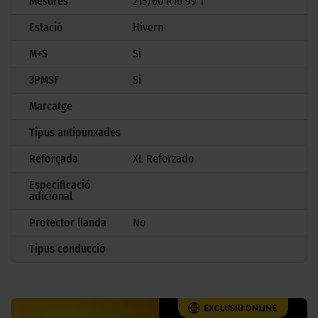
Mesures
215/60 R16 99 T
Estació
Hivern
M+S
Si
3PMSF
Si
Marcatge
Tipus antipunxades
Reforçada
XL Reforzado
Especificació
adicional
Protector llanda
No
Tipus conducció