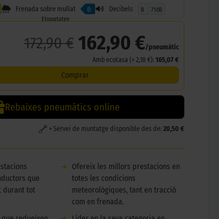
Frenada sobre mullat
Decibels
B
B
71dB
Etiquetatge
162,90 €
172,90 €
/pneumàtic
Amb ecotasa (+ 2,18 €):
165,07 €
Comprar
Rebaixes pneumàtics online
+ Servei de muntatge disponible des de:
20,50 €
stacions
➜
Ofereix les millors prestacions en
nductors que
totes les condicions
 durant tot
meteorològiques, tant en tracció
com en frenada.
 que redueixen
➜
Líder en la seva categoria en