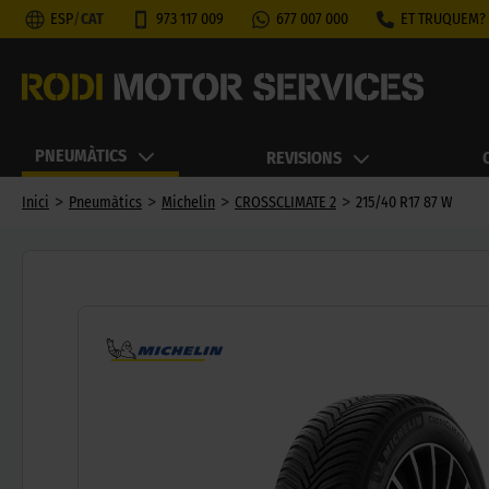
ESP
/
CAT
973 117 009
677 007 000
ET TRUQUEM?
PNEUMÀTICS
REVISIONS
>
>
>
>
Inici
Pneumàtics
Michelin
CROSSCLIMATE 2
215/40 R17 87 W