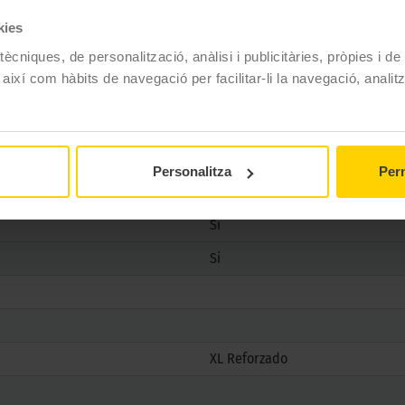
kies
ècniques, de personalització, anàlisi i publicitàries, pròpies i d
 així com hàbits de navegació per facilitar-li la navegació, analit
Michelin
CROSSCLIMATE 2
215/40 R17 87 W
Personalitza
Perm
4 estacions
Si
Si
XL Reforzado