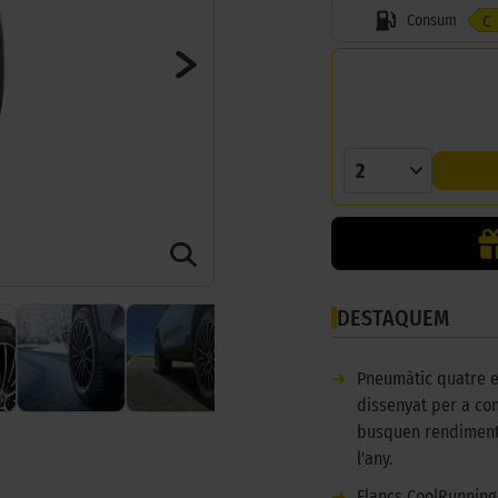
Consum
C
2
DESTAQUEM
➜
Pneumàtic quatre e
dissenyat per a co
busquen rendiment
l'any.
➜
Flancs CoolRunning