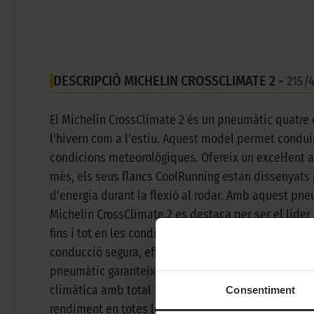
DESCRIPCIÓ MICHELIN CROSSCLIMATE 2 -
215/
El Michelin CrossClimate 2 és un pneumàtic quatre
l'hivern com a l'estiu. Aquest model permet conduir
condicions meteorològiques. Ofereix un excel·lent a
més, els seus flancs CoolRunning estan dissenyats p
d'energia durant la flexió al rodar. Amb aquest pne
Michelin CrossClimate 2 es destaca per ser el líde
fins i tot en les condicions més desafiants. El seu
conducció segura, eficient i confortable en qualsev
pneumàtic garanteix una resposta ràpida i precisa 
climàtica amb total tranquil·litat, sabent que esta
Consentiment
rendiment en totes les estacions.