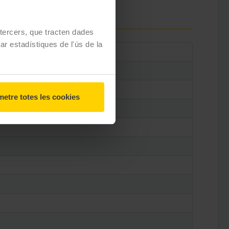
e tercers, que tracten dades
zar estadístiques de l'ús de la
etre totes les cookies