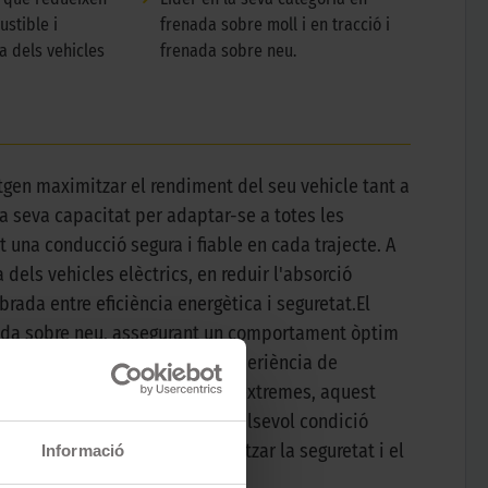
stible i
frenada sobre moll i en tracció i
a dels vehicles
frenada sobre neu.
gen maximitzar el rendiment del seu vehicle tant a
la seva capacitat per adaptar-se a totes les
 una conducció segura i fiable en cada trajecte. A
dels vehicles elèctrics, en reduir l'absorció
rada entre eficiència energètica i seguretat.El
renada sobre neu, assegurant un comportament òptim
alta qualitat per oferir una experiència de
ertes o situacions climàtiques extremes, aquest
 conductors poden enfrontar qualsevol condició
 mercat, dissenyat per maximitzar la seguretat i el
Informació