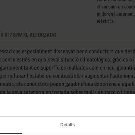
el consum de combu
milloren l'autonomi
elèctrics.
40 R17 87W XL REFORZADO
 estacions especialment dissenyat per a conductors que desit
 sense estrès en qualsevol situació climatològica, gràcies a 
garrament tant en superfícies mullades com en neu, garantint
er millorar l'estalvi de combustible i augmentar l'autonomia 
umàtic, els conductors poden gaudir d'una experiència equilib
r de la seva categoria en frenada sobre moll i en tracció i f
 disseny innovador combina tecnologia avançada i materials d'
ol moment de l'any. Ja sigui en entorns urbans, carreteres ob
davant qualsevol repte. Amb el Michelin CrossClimate 2, els
n equipats amb un dels pneumàtics més avançats i fiables del
Detalls