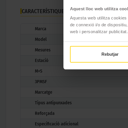
Aquest lloc web utilitza coo
CARACTERÍSTIQUES TÈCNIQUES
Aquesta web utilitza cookies t
de connexió i/o de dispositiu,
Marca
web i personalitzar publicitat.
Model
Mesures
Rebutjar
Estació
M+S
3PMSF
Marcatge
Tipus antipunxades
Reforçada
Especificació adicional