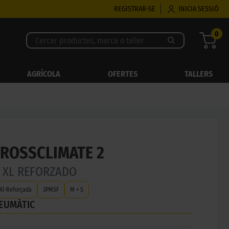
REGISTRAR-SE
INICIA SESSIÓ
0
AGRÍCOLA
OFERTES
TALLERS
CROSSCLIMATE 2
W XL REFORZADO
Xl-Reforçada
3PMSF
M + S
NEUMÀTIC