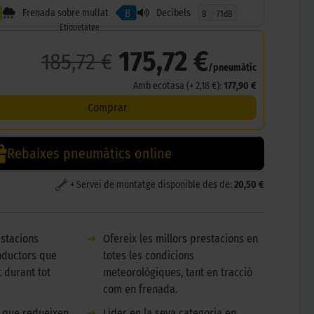
Frenada sobre mullat
Decibels
B
B
71dB
Etiquetatge
175,72 €
185,72 €
/pneumàtic
Amb ecotasa (+ 2,18 €):
177,90 €
Comprar
Rebaixes pneumàtics online
+ Servei de muntatge disponible des de:
20,50 €
stacions
➜
Ofereix les millors prestacions en
nductors que
totes les condicions
 durant tot
meteorològiques, tant en tracció
com en frenada.
 que redueixen
➜
Líder en la seva categoria en