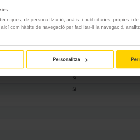
kies
ècniques, de personalització, anàlisi i publicitàries, pròpies i d
 així com hàbits de navegació per facilitar-li la navegació, analit
Michelin
CROSSCLIMATE 2
225/50 R16 92 Y
Personalitza
Perm
4 estacions
Si
Si