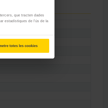
e tercers, que tracten dades
zar estadístiques de l'ús de la
etre totes les cookies