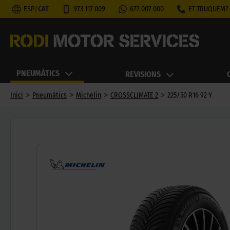
ESP
/
CAT
973 117 009
677 007 000
ET TRUQUEM?
PNEUMÀTICS
REVISIONS
>
>
>
>
Inici
Pneumàtics
Michelin
CROSSCLIMATE 2
225/50 R16 92 Y