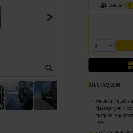
Consum
C
2
DESTAQUEM
➜
Pneumàtic quatre e
dissenyat per a co
busquen rendiment
l'any.
➜
Flancs CoolRunning