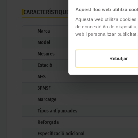
Aquest lloc web utilitza coo
CARACTERÍSTIQUES TÈCNIQUES
Aquesta web utilitza cookies t
de connexió i/o de dispositiu,
Marca
web i personalitzar publicitat.
Model
Mesures
Rebutjar
Estació
M+S
3PMSF
Marcatge
Tipus antipunxades
Reforçada
Especificació adicional