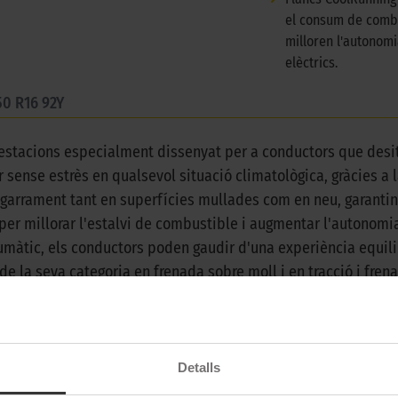
el consum de combu
milloren l'autonomi
elèctrics.
50 R16 92Y
 estacions especialment dissenyat per a conductors que desit
 sense estrès en qualsevol situació climatològica, gràcies a 
garrament tant en superfícies mullades com en neu, garantint
er millorar l'estalvi de combustible i augmentar l'autonomia 
umàtic, els conductors poden gaudir d'una experiència equilib
r de la seva categoria en frenada sobre moll i en tracció i f
 disseny innovador combina tecnologia avançada i materials d'
ol moment de l'any. Ja sigui en entorns urbans, carreteres ob
davant qualsevol repte. Amb el Michelin CrossClimate 2, els
n equipats amb un dels pneumàtics més avançats i fiables del
Detalls