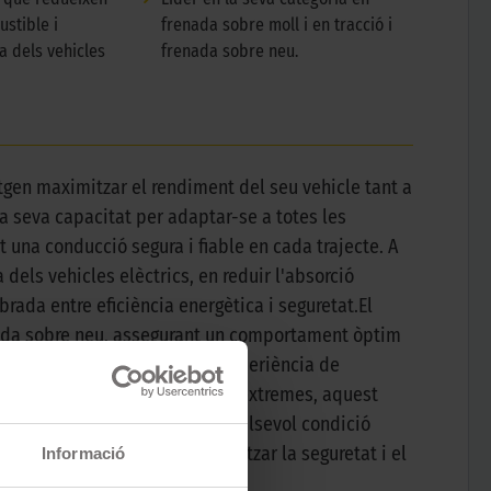
stible i
frenada sobre moll i en tracció i
a dels vehicles
frenada sobre neu.
gen maximitzar el rendiment del seu vehicle tant a
la seva capacitat per adaptar-se a totes les
 una conducció segura i fiable en cada trajecte. A
dels vehicles elèctrics, en reduir l'absorció
rada entre eficiència energètica i seguretat.El
renada sobre neu, assegurant un comportament òptim
alta qualitat per oferir una experiència de
ertes o situacions climàtiques extremes, aquest
 conductors poden enfrontar qualsevol condició
 mercat, dissenyat per maximitzar la seguretat i el
Informació