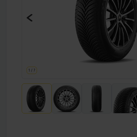
1
/
7