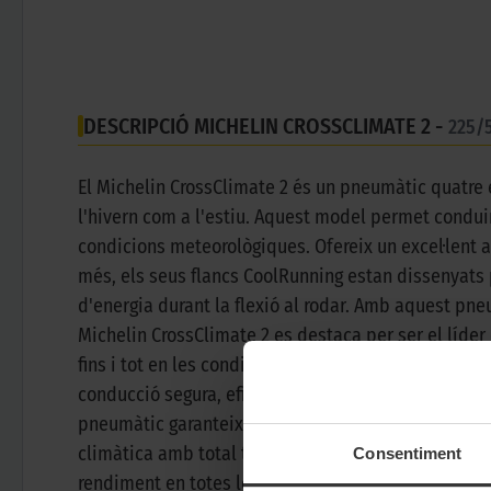
DESCRIPCIÓ MICHELIN CROSSCLIMATE 2 -
225/
El Michelin CrossClimate 2 és un pneumàtic quatre
l'hivern com a l'estiu. Aquest model permet conduir
condicions meteorològiques. Ofereix un excel·lent a
més, els seus flancs CoolRunning estan dissenyats p
d'energia durant la flexió al rodar. Amb aquest pne
Michelin CrossClimate 2 es destaca per ser el líde
fins i tot en les condicions més desafiants. El seu
conducció segura, eficient i confortable en qualsev
pneumàtic garanteix una resposta ràpida i precisa 
climàtica amb total tranquil·litat, sabent que esta
Consentiment
rendiment en totes les estacions.