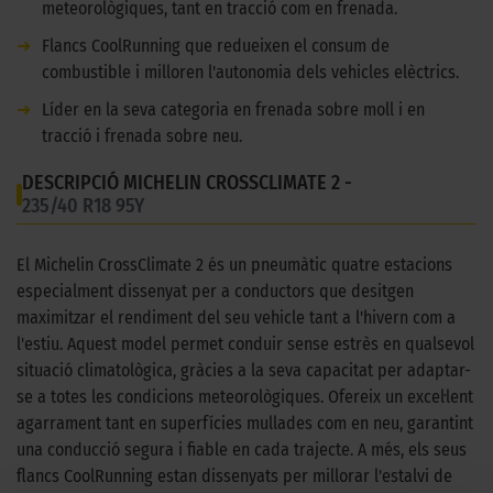
meteorològiques, tant en tracció com en frenada.
➜
Flancs CoolRunning que redueixen el consum de
combustible i milloren l'autonomia dels vehicles elèctrics.
➜
Líder en la seva categoria en frenada sobre moll i en
tracció i frenada sobre neu.
DESCRIPCIÓ MICHELIN CROSSCLIMATE 2 -
235/40 R18 95Y
El Michelin CrossClimate 2 és un pneumàtic quatre estacions
especialment dissenyat per a conductors que desitgen
maximitzar el rendiment del seu vehicle tant a l'hivern com a
l'estiu. Aquest model permet conduir sense estrès en qualsevol
situació climatològica, gràcies a la seva capacitat per adaptar-
se a totes les condicions meteorològiques. Ofereix un excel·lent
agarrament tant en superfícies mullades com en neu, garantint
una conducció segura i fiable en cada trajecte. A més, els seus
flancs CoolRunning estan dissenyats per millorar l'estalvi de