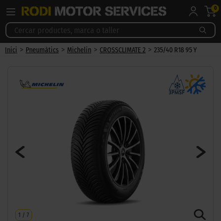
0
>
>
>
>
Inici
Pneumàtics
Michelin
CROSSCLIMATE 2
235/40 R18 95 Y
1
/
7