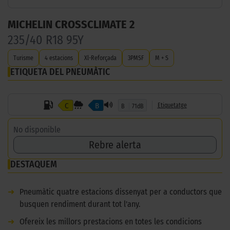
MICHELIN CROSSCLIMATE 2
235/40 R18 95Y
Turisme
4 estacions
Xl-Reforçada
3PMSF
M + S
ETIQUETA DEL PNEUMÀTIC
C
B
Etiquetatge
B
71dB
No disponible
Rebre alerta
DESTAQUEM
➜
Pneumàtic quatre estacions dissenyat per a conductors que
busquen rendiment durant tot l'any.
➜
Ofereix les millors prestacions en totes les condicions