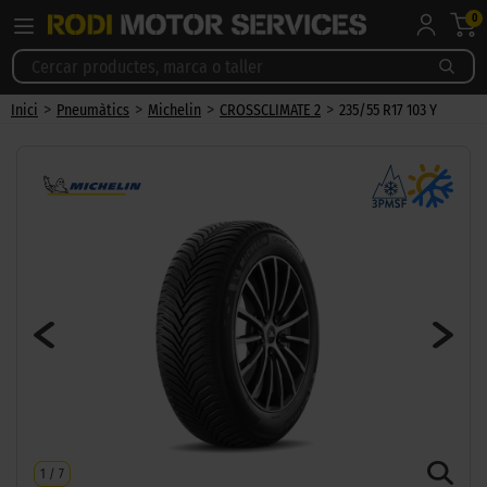
0
>
>
>
>
Inici
Pneumàtics
Michelin
CROSSCLIMATE 2
235/55 R17 103 Y
1
/
7