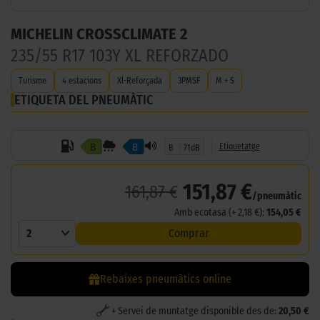
MICHELIN CROSSCLIMATE 2
235/55 R17 103Y XL REFORZADO
Turisme
4 estacions
Xl-Reforçada
3PMSF
M + S
ETIQUETA DEL PNEUMÀTIC
B
B
Etiquetatge
B
71dB
151,87 €
161,87 €
/pneumàtic
Amb ecotasa (+ 2,18 €):
154,05 €
2
Comprar
Rebaixes pneumàtics online
+ Servei de muntatge disponible des de:
20,50 €