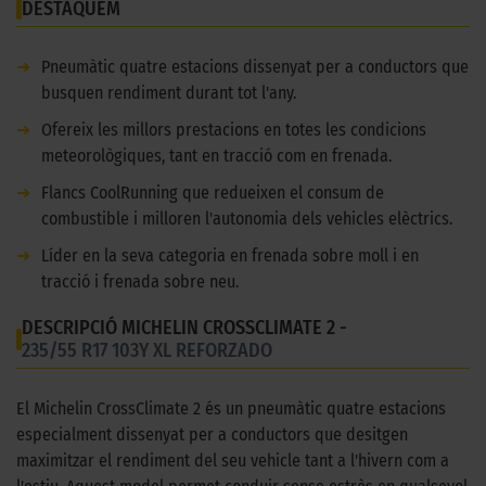
DESTAQUEM
➜
Pneumàtic quatre estacions dissenyat per a conductors que
busquen rendiment durant tot l'any.
➜
Ofereix les millors prestacions en totes les condicions
meteorològiques, tant en tracció com en frenada.
➜
Flancs CoolRunning que redueixen el consum de
combustible i milloren l'autonomia dels vehicles elèctrics.
➜
Líder en la seva categoria en frenada sobre moll i en
tracció i frenada sobre neu.
DESCRIPCIÓ MICHELIN CROSSCLIMATE 2 -
235/55 R17 103Y XL REFORZADO
El Michelin CrossClimate 2 és un pneumàtic quatre estacions
especialment dissenyat per a conductors que desitgen
maximitzar el rendiment del seu vehicle tant a l'hivern com a