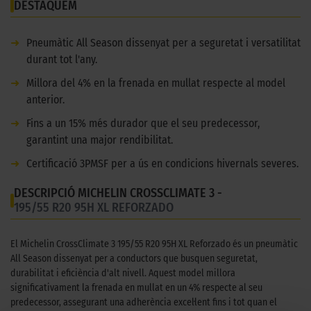
DESTAQUEM
➜
Pneumàtic All Season dissenyat per a seguretat i versatilitat
durant tot l'any.
➜
Millora del 4% en la frenada en mullat respecte al model
anterior.
➜
Fins a un 15% més durador que el seu predecessor,
garantint una major rendibilitat.
➜
Certificació 3PMSF per a ús en condicions hivernals severes.
DESCRIPCIÓ MICHELIN CROSSCLIMATE 3 -
195/55 R20 95H XL REFORZADO
El Michelin CrossClimate 3 195/55 R20 95H XL Reforzado és un pneumàtic
All Season dissenyat per a conductors que busquen seguretat,
durabilitat i eficiència d'alt nivell. Aquest model millora
significativament la frenada en mullat en un 4% respecte al seu
predecessor, assegurant una adherència excel·lent fins i tot quan el