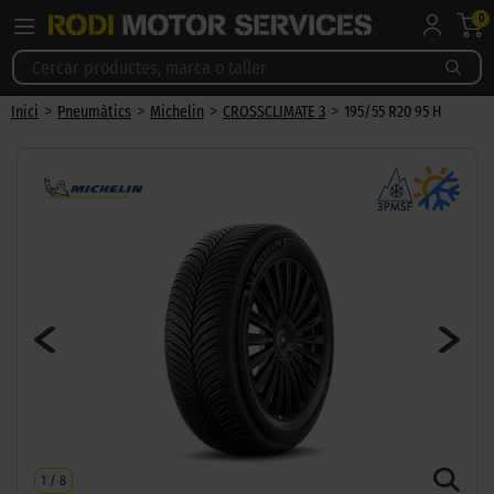
0
>
>
>
>
Inici
Pneumàtics
Michelin
CROSSCLIMATE 3
195/55 R20 95 H
1
/
8