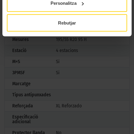
Personalitza
Marca
Michelin
Rebutjar
Model
CROSSCLIMATE 3
Mesures
195/55 R20 95 H
Estació
4 estacions
M+S
Si
3PMSF
Si
Marcatge
Tipus antipunxades
Reforçada
XL Reforzado
Especificació
adicional
Protector llanda
No