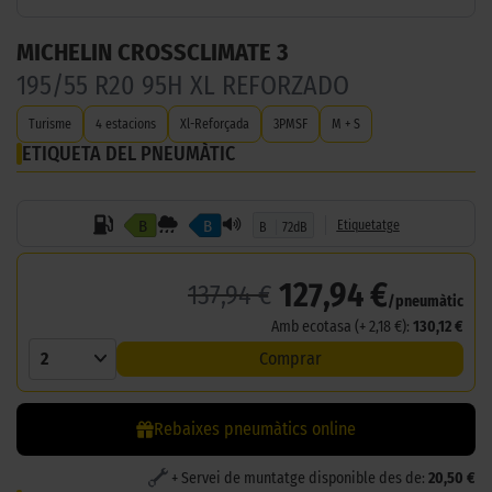
MICHELIN CROSSCLIMATE 3
195/55 R20 95H XL REFORZADO
Turisme
4 estacions
Xl-Reforçada
3PMSF
M + S
ETIQUETA DEL PNEUMÀTIC
B
B
Etiquetatge
B
72dB
127,94 €
137,94 €
/pneumàtic
Amb ecotasa (+ 2,18 €):
130,12 €
2
Comprar
Rebaixes pneumàtics online
+ Servei de muntatge disponible des de:
20,50 €