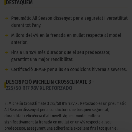
DESTAQUEM
➜
Pneumàtic All Season dissenyat per a seguretat i versatilitat
durant tot l'any.
➜
Millora del 4% en la frenada en mullat respecte al model
anterior.
➜
Fins a un 15% més durador que el seu predecessor,
garantint una major rendibilitat.
➜
Certificació 3PMSF per a ús en condicions hivernals severes.
DESCRIPCIÓ MICHELIN CROSSCLIMATE 3 -
225/50 R17 98V XL REFORZADO
El Michelin CrossClimate 3 225/50 R17 98V XL Reforzado és un pneumàtic
All Season dissenyat per a conductors que busquen seguretat,
durabilitat i eficiència d'alt nivell. Aquest model millora
significativament la frenada en mullat en un 4% respecte al seu
predecessor, assegurant una adherència excel·lent fins i tot quan el