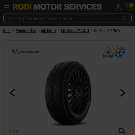
0
>
>
>
>
Inici
Pneumàtics
Michelin
CROSSCLIMATE 3
225/50 R17 98 V
1
/
8