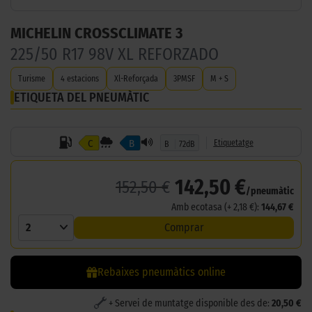
MICHELIN CROSSCLIMATE 3
225/50 R17 98V XL REFORZADO
Turisme
4 estacions
Xl-Reforçada
3PMSF
M + S
ETIQUETA DEL PNEUMÀTIC
C
B
Etiquetatge
B
72dB
142,50 €
152,50 €
/pneumàtic
Amb ecotasa (+ 2,18 €):
144,67 €
2
Comprar
Rebaixes pneumàtics online
+ Servei de muntatge disponible des de:
20,50 €