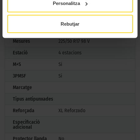
Personalitza
Marca
Michelin
Rebutjar
Model
CROSSCLIMATE 3
Mesures
225/50 R17 98 V
Estació
4 estacions
M+S
Si
3PMSF
Si
Marcatge
Tipus antipunxades
Reforçada
XL Reforzado
Especificació
adicional
Protector llanda
No