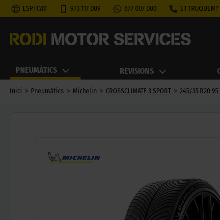
ESP
/
CAT
973 117 009
677 007 000
ET TRUQUEM?
PNEUMÀTICS
REVISIONS
>
>
>
>
Inici
Pneumàtics
Michelin
CROSSCLIMATE 3 SPORT
245/35 R20 95