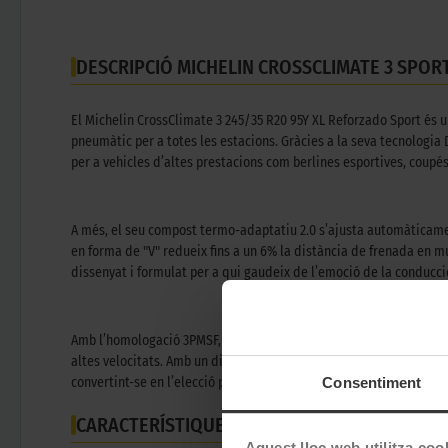
DESCRIPCIÓ MICHELIN CROSSCLIMATE 3 SPORT
El Michelin CrossClimate 3 245/35 R20 95Y XL Reforzado Sport és 
pneumàtic per a totes les estacions. Gràcies a la seva tecnologia
per a vehicles d’altes prestacions com berlines esportives, coupés
A més, el seu compost termo-adaptatiu 2.0 s’ajusta automàticamen
en forma de "V" redueix fins a un 6% la distància de frenada en m
dissenyat i formulat per a qui gaudeix de l’emoció de la conducci
Amb l’homologació 3PMSF, aquest model permet fer front a condicio
altes velocitats. Amb un disseny que combina rendiment, seguretat 
Consentiment
convertint-se en l’elecció perfecta per a conductors exigents.
CARACTERÍSTIQUES TÈCNIQUES
Aquest lloc web utilitza coo