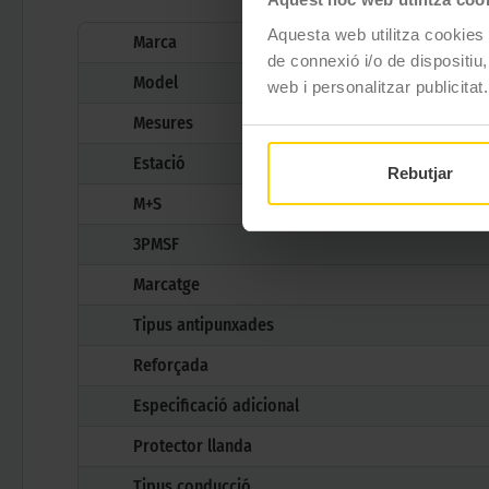
Aquesta web utilitza cookies t
Marca
de connexió i/o de dispositiu,
Model
web i personalitzar publicitat.
Mesures
Estació
Rebutjar
M+S
3PMSF
Marcatge
Tipus antipunxades
Reforçada
Especificació adicional
Protector llanda
Tipus conducció