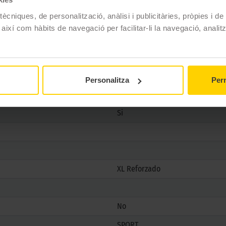
ècniques, de personalització, anàlisi i publicitàries, pròpies i d
Michelin
 així com hàbits de navegació per facilitar-li la navegació, analit
CROSSCLIMATE 3 SPORT
245/35 R20 95 Y
4 estacions
Personalitza
Perm
Si
Si
XL Reforzado
No
SPORT