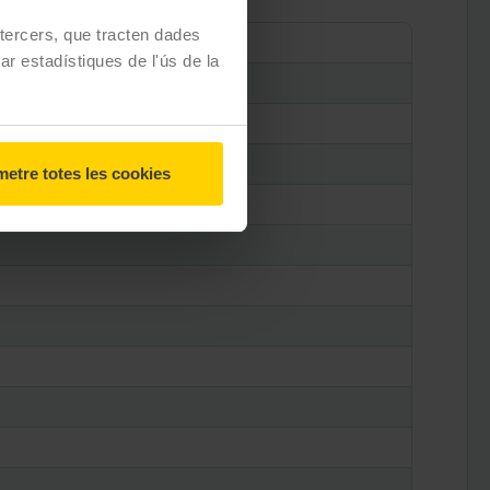
e tercers, que tracten dades
zar estadístiques de l'ús de la
etre totes les cookies