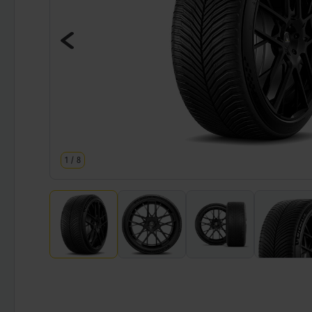
1
/
8