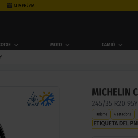
CITA PRÈVIA
COTXE
MOTO
CAMIÓ
 Y
MICHELIN 
245/35 R20 95
Turisme
4 estacions
ETIQUETA DEL P