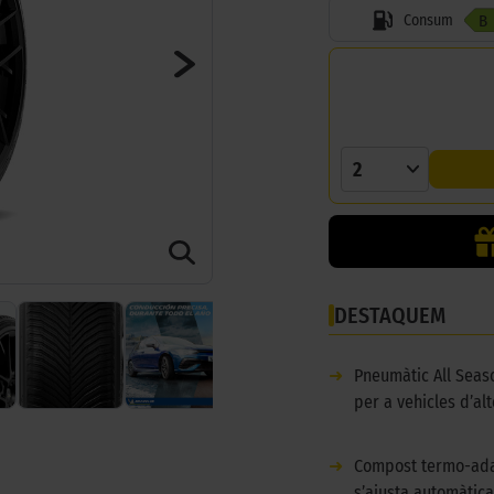
Consum
B
2
DESTAQUEM
➜
Pneumàtic All Seas
per a vehicles d’al
➜
Compost termo-ada
s’ajusta automàtic