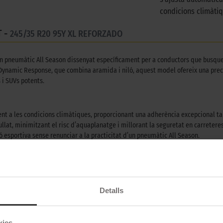
condicions climàtiq
 -
245/35 R20 95Y XL REFORZADO
un pneumàtic All Season dissenyat específicament per a conductors que busquen
 Dynamic Response, que combina aramida i niló, aquest model ofereix una preci
 i SUVs potents.
t a les condicions climàtiques, proporcionant una adherència excepcional tan
ullat, minimitzant el risc d’aquaplanatge i millorant la seguretat en carreter
ó esportiva sense renunciar a la practicitat d’un pneumàtic All Season.
ns hivernals severes amb total confiança, mentre que la seva tecnologia Piano
i compatibilitat amb vehicles elèctrics, el CrossClimate 3 Sport es consolida c
Detalls
kies