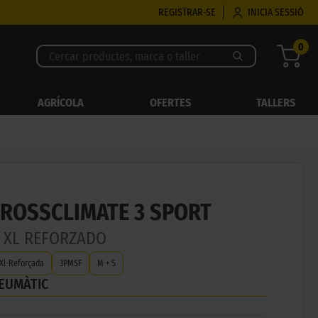
REGISTRAR-SE
INICIA SESSIÓ
0
AGRÍCOLA
OFERTES
TALLERS
CROSSCLIMATE 3 SPORT
Y XL REFORZADO
Xl-Reforçada
3PMSF
M + S
NEUMÀTIC