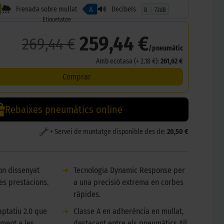
Frenada sobre mullat
Decibels
A
B
72dB
Etiquetatge
259,44 €
269,44 €
/pneumàtic
Amb ecotasa (+ 2,18 €):
261,62 €
Comprar
Rebaixes pneumàtics online
+ Servei de muntatge disponible des de:
20,50 €
on dissenyat
➜
Tecnologia Dynamic Response per
tes prestacions.
a una precisió extrema en corbes
ràpides.
ptatiu 2.0 que
➜
Classe A en adherència en mullat,
ament a les
destacant entre els pneumàtics All