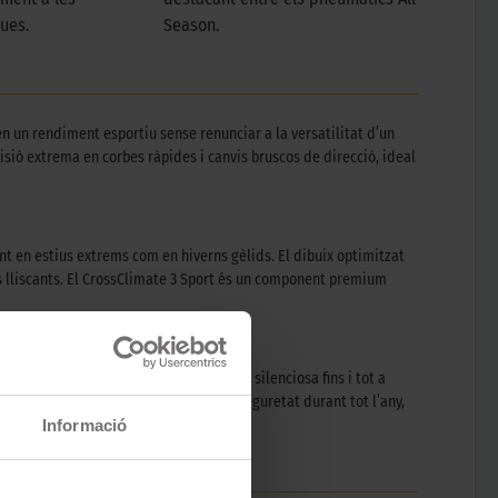
ues.
Season.
 un rendiment esportiu sense renunciar a la versatilitat d’un
sió extrema en corbes ràpides i canvis bruscos de direcció, ideal
t en estius extrems com en hiverns gèlids. El dibuix optimitzat
es lliscants. El CrossClimate 3 Sport és un component premium
 Acoustic Tuning garanteix una cabina silenciosa fins i tot a
om un referent de l’esportivitat i la seguretat durant tot l’any,
Informació