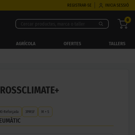
REGISTRAR-SE
INICIA SESSIÓ
0
AGRÍCOLA
OFERTES
TALLERS
CROSSCLIMATE+
Xl-Reforçada
3PMSF
M + S
NEUMÀTIC