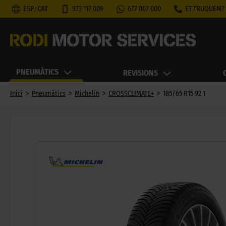
ESP
/
CAT
973 117 009
677 007 000
ET TRUQUEM?
PNEUMÀTICS
REVISIONS
>
>
>
>
Inici
Pneumàtics
Michelin
CROSSCLIMATE+
185/65 R15 92 T