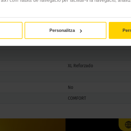
 així com hàbits de navegació per facilitar-li la navegació, analit
185/65 R15 92 T
4 estacions
Si
Personalitza
Perm
Si
XL Reforzado
No
COMFORT