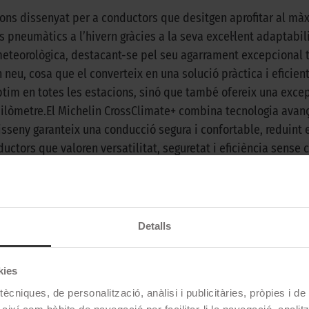
ns dissenyat per a conductors que desitgen aprofitar al màxi
 pneumàtics a l’hivern gràcies a la seva excel·lent adaptabil
 meteorològica, destacant-se pel seu agarrament excepcional t
 neu, cosa que el converteix en una solució pràctica i eficien
 en totes les estacions, sinó que també ofereix una excepc
uilòmetre.El Michelin CrossClimate+ combina tecnologia avanç
sseny garanteix una conducció segura i confortable, reduint el
ctors que valoren versatilitat, seguretat i eficiència sense co
rossClimate+ ofereix una experiència de conducció fiable i a
Detalls
Michelin
kies
CROSSCLIMATE+
ècniques, de personalització, anàlisi i publicitàries, pròpies i d