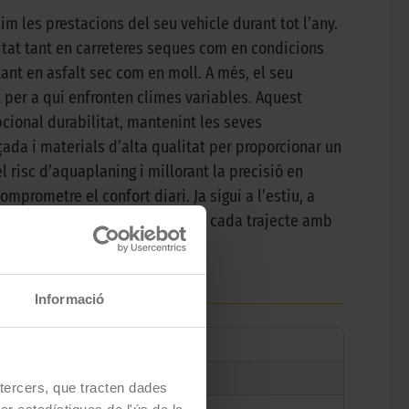
m les prestacions del seu vehicle durant tot l’any.
itat tant en carreteres seques com en condicions
ant en asfalt sec com en moll. A més, el seu
t per a qui enfronten climes variables. Aquest
ional durabilitat, mantenint les seves
ada i materials d’alta qualitat per proporcionar un
 risc d’aquaplaning i millorant la precisió en
mprometre el confort diari. Ja sigui a l’estiu, a
gradable, permetent-te gaudir de cada trajecte amb
Informació
e tercers, que tracten dades