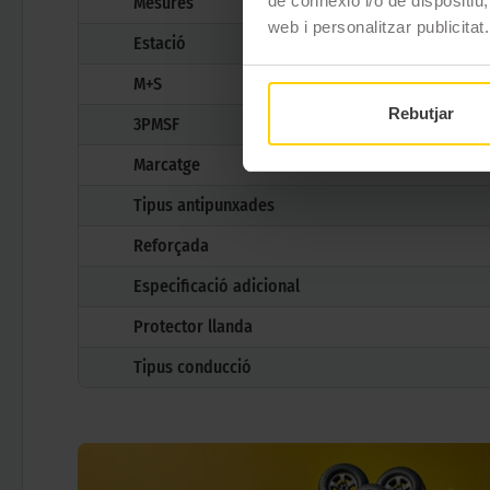
de connexió i/o de dispositiu,
Mesures
web i personalitzar publicitat.
Estació
M+S
Rebutjar
3PMSF
Marcatge
Tipus antipunxades
Reforçada
Especificació adicional
Protector llanda
Tipus conducció