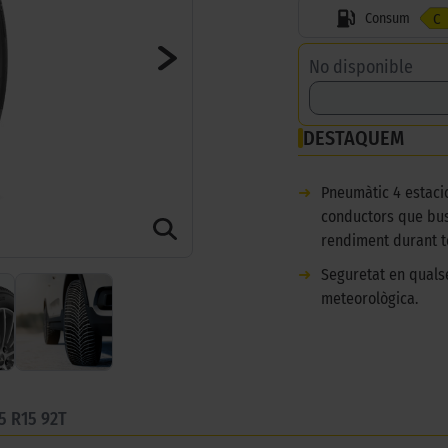
Consum
C
No disponible
DESTAQUEM
➜
Pneumàtic 4 estaci
conductors que bu
rendiment durant to
➜
Seguretat en qualse
meteorològica.
5 R15 92T