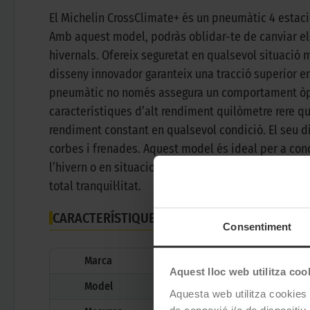
El Michelin CrossClimate+ és un pneumàtic 4 estacio
Amb aquest model, podràs oblidar-te de canviar els
hivernals. Ofereix seguretat en qualsevol situació
disseny innovador garanteix una tracció superior en
pneumàtic no només assegura un comportament òptim
característiques d’alt rendiment quilòmetre rere q
rendiment constant en qualsevol condició. El seu di
corbes i frenades. Aquest model és ideal per a condu
l’hivern o en situacions imprevistes, el Michelin C
total tranquil·litat.
CARACTERÍSTIQUES TÈCNIQUES
Consentiment
Marca
Aquest lloc web utilitza coo
Model
Aquesta web utilitza cookies t