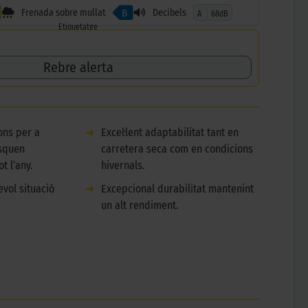
Frenada sobre mullat
Decibels
B
A
68dB
Etiquetatge
Rebre alerta
ons per a
➜
Excel·lent adaptabilitat tant en
squen
carretera seca com en condicions
t l’any.
hivernals.
vol situació
➜
Excepcional durabilitat mantenint
un alt rendiment.