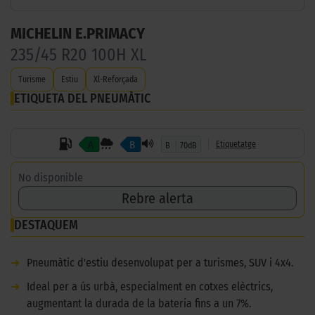
MICHELIN E.PRIMACY
235/45 R20 100H XL
Turisme
Estiu
Xl-Reforçada
ETIQUETA DEL PNEUMÀTIC
A
B
Etiquetatge
B
70dB
No disponible
Rebre alerta
DESTAQUEM
➜
Pneumàtic d'estiu desenvolupat per a turismes, SUV i 4x4.
➜
Ideal per a ús urbà, especialment en cotxes elèctrics,
augmentant la durada de la bateria fins a un 7%.