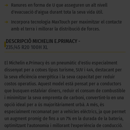
➜
Ranures en forma de U que asseguren un alt nivell
d'evacuació d'aigua durant tota la seva vida útil.
➜
Incorpora tecnologia MaxTouch per maximitzar el contacte
amb el terra i millorar la distribució de forces.
DESCRIPCIÓ MICHELIN E.PRIMACY -
235/45 R20 100H XL
El Michelin e.Primacy és un pneumàtic d'estiu especialment
dissenyat per a cotxes tipus turisme, SUV i 4x4, destacant per
la seva eficiència energètica i la seva capacitat per reduir
costos operatius. Aquest model està pensat per a conductors
que busquen estalviar diners, reduir el consum de combustible
i minimitzar la seva empremta de carboni, convertint-lo en una
opció ideal per a ús majoritàriament urbà. A més, és
especialment recomanat per a vehicles elèctrics, ja que permet
un augment promig de fins a un 7% en la durada de la bateria,
optimitzant l'autonomia i millorant l'experiència de conducció.