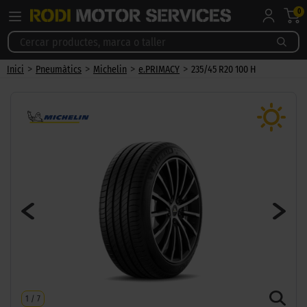
0
>
>
>
>
Inici
Pneumàtics
Michelin
e.PRIMACY
235/45 R20 100 H
1
/
7