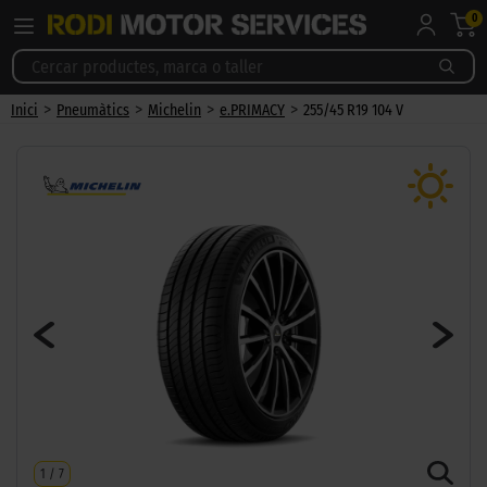
0
>
>
>
>
Inici
Pneumàtics
Michelin
e.PRIMACY
255/45 R19 104 V
1
/
7