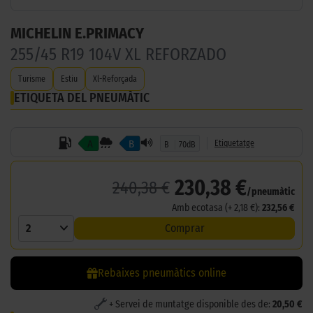
MICHELIN E.PRIMACY
255/45 R19 104V XL REFORZADO
Turisme
Estiu
Xl-Reforçada
ETIQUETA DEL PNEUMÀTIC
A
B
Etiquetatge
B
70dB
230,38 €
240,38 €
/pneumàtic
Amb ecotasa (+ 2,18 €):
232,56 €
2
Comprar
Rebaixes pneumàtics online
+ Servei de muntatge disponible des de:
20,50 €