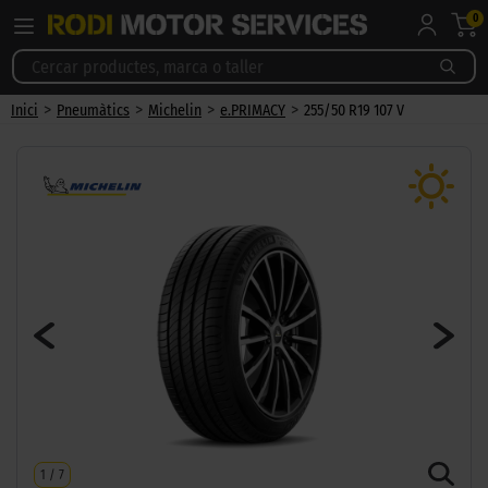
0
>
>
>
>
Inici
Pneumàtics
Michelin
e.PRIMACY
255/50 R19 107 V
1
/
7