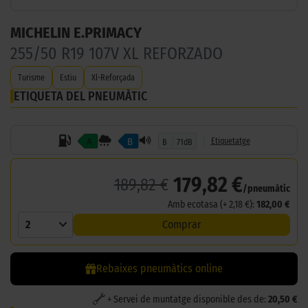
MICHELIN E.PRIMACY
255/50 R19 107V XL REFORZADO
Turisme
Estiu
Xl-Reforçada
ETIQUETA DEL PNEUMÀTIC
A
B
Etiquetatge
B
71dB
179,82 €
189,82 €
/pneumàtic
Amb ecotasa (+ 2,18 €):
182,00 €
2
Comprar
Rebaixes pneumàtics online
+ Servei de muntatge disponible des de:
20,50 €