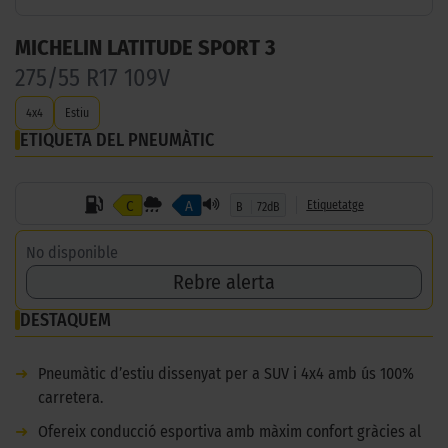
MICHELIN LATITUDE SPORT 3
275/55 R17 109V
4x4
Estiu
ETIQUETA DEL PNEUMÀTIC
C
A
Etiquetatge
B
72dB
No disponible
Rebre alerta
DESTAQUEM
➜
Pneumàtic d’estiu dissenyat per a SUV i 4x4 amb ús 100%
carretera.
➜
Ofereix conducció esportiva amb màxim confort gràcies al