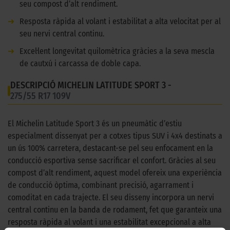
seu compost d’alt rendiment.
➜
Resposta ràpida al volant i estabilitat a alta velocitat per al
seu nervi central continu.
➜
Excel·lent longevitat quilomètrica gràcies a la seva mescla
de cautxú i carcassa de doble capa.
DESCRIPCIÓ MICHELIN LATITUDE SPORT 3 -
275/55 R17 109V
El Michelin Latitude Sport 3 és un pneumàtic d’estiu
especialment dissenyat per a cotxes tipus SUV i 4x4 destinats a
un ús 100% carretera, destacant-se pel seu enfocament en la
conducció esportiva sense sacrificar el confort. Gràcies al seu
compost d’alt rendiment, aquest model ofereix una experiència
de conducció òptima, combinant precisió, agarrament i
comoditat en cada trajecte. El seu disseny incorpora un nervi
central continu en la banda de rodament, fet que garanteix una
resposta ràpida al volant i una estabilitat excepcional a alta