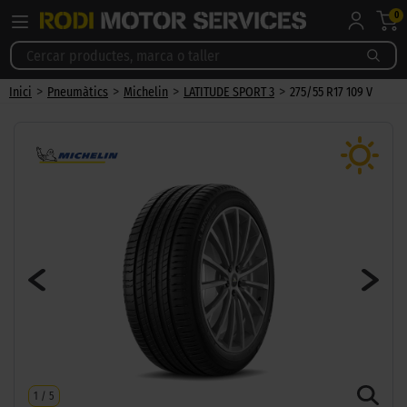
0
>
>
>
>
Inici
Pneumàtics
Michelin
LATITUDE SPORT 3
275/55 R17 109 V
1
/
5