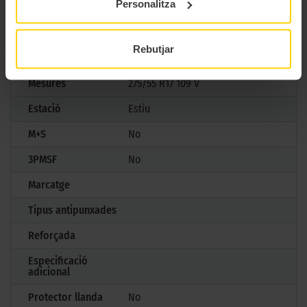
Personalitza
Marca
Michelin
Rebutjar
Model
LATITUDE SPORT 3
Mesures
275/55 R17 109 V
Estació
Estiu
M+S
No
3PMSF
No
Marcatge
Tipus antipunxades
Reforçada
Especificació
adicional
Protector llanda
No