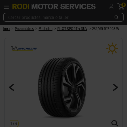
0
>
>
>
>
Inici
Pneumàtics
Michelin
PILOT SPORT 4 SUV
235/65 R17 108 W
1
/
6