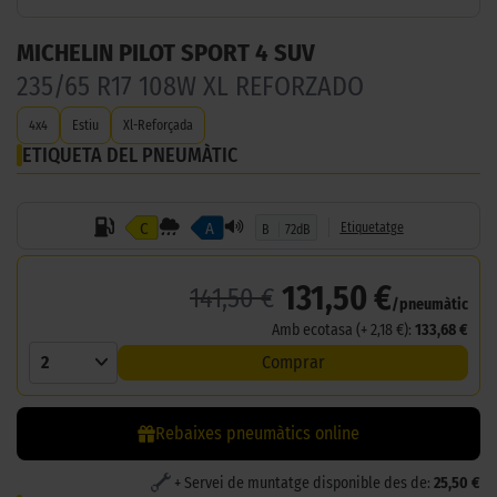
MICHELIN PILOT SPORT 4 SUV
235/65 R17 108W XL REFORZADO
4x4
Estiu
Xl-Reforçada
ETIQUETA DEL PNEUMÀTIC
C
A
Etiquetatge
B
72dB
131,50 €
141,50 €
/pneumàtic
Amb ecotasa (+ 2,18 €):
133,68 €
2
Comprar
Rebaixes pneumàtics online
+ Servei de muntatge disponible des de:
25,50 €