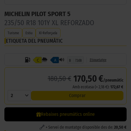
MICHELIN PILOT SPORT 5
235/50 R18 101Y XL REFORZADO
Turisme
Estiu
Xl-Reforçada
ETIQUETA DEL PNEUMÀTIC
C
A
Etiquetatge
B
72dB
170,50 €
180,50 €
/pneumàtic
Amb ecotasa (+ 2,18 €):
172,67 €
2
Comprar
Rebaixes pneumàtics online
+ Servei de muntatge disponible des de:
20,50 €