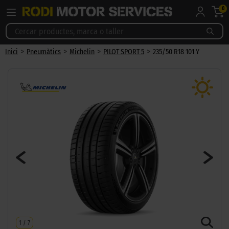
0
>
>
>
>
Inici
Pneumàtics
Michelin
PILOT SPORT 5
235/50 R18 101 Y
1
/
7