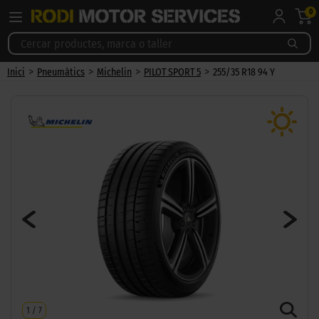
0
>
>
>
>
Inici
Pneumàtics
Michelin
PILOT SPORT 5
255/35 R18 94 Y
1
/
7