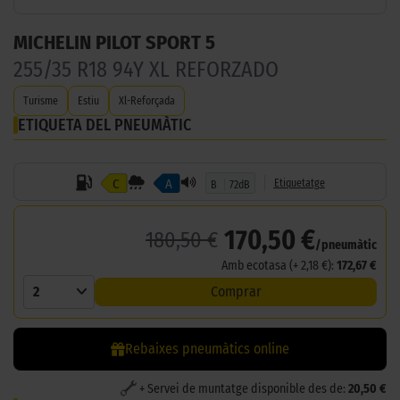
MICHELIN PILOT SPORT 5
255/35 R18 94Y XL REFORZADO
Turisme
Estiu
Xl-Reforçada
ETIQUETA DEL PNEUMÀTIC
C
A
Etiquetatge
B
72dB
170,50 €
180,50 €
/pneumàtic
Amb ecotasa (+ 2,18 €):
172,67 €
2
Comprar
Rebaixes pneumàtics online
+ Servei de muntatge disponible des de:
20,50 €