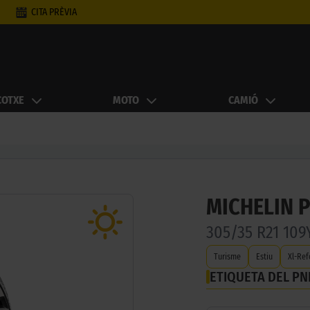
CITA PRÈVIA
COTXE
MOTO
CAMIÓ
MICHELIN P
305/35 R21 10
Turisme
Estiu
Xl-Ref
ETIQUETA DEL P