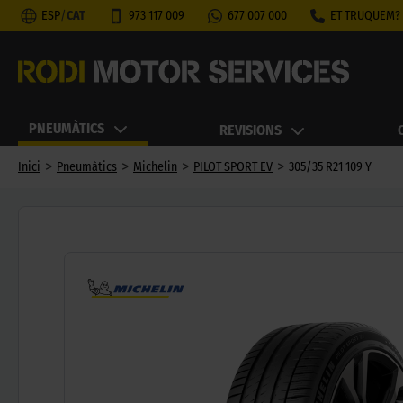
ESP
/
CAT
973 117 009
677 007 000
ET TRUQUEM?
PNEUMÀTICS
REVISIONS
>
>
>
>
Inici
Pneumàtics
Michelin
PILOT SPORT EV
305/35 R21 109 Y