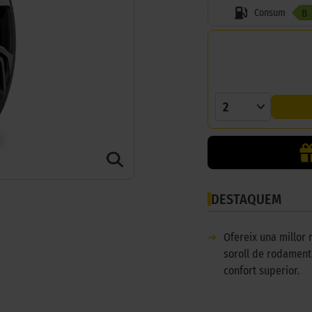
Consum
B
2
DESTAQUEM
➜
Ofereix una millor 
soroll de rodament
confort superior.