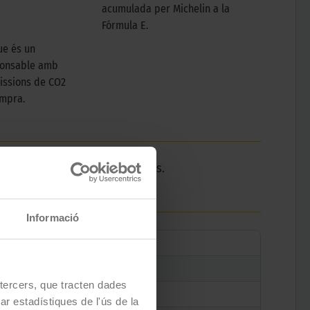
acumulada per Michelin a la
Fórmula E.
ue és un
ponsable amb
issions de CO2
ompra.
r a vehicles esportius elèctrics.
Informació
e tercers, que tracten dades
zar estadístiques de l'ús de la