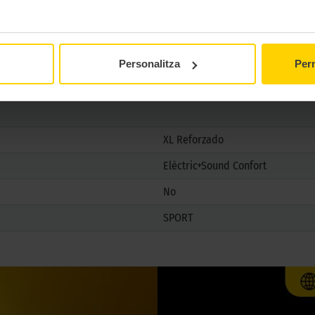
Estiu
No
No
Personalitza
Perm
XL Reforzado
Elèctric+Sound Confort
No
SPORT