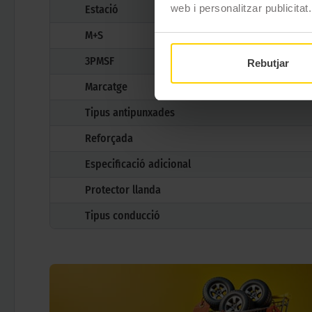
web i personalitzar publicitat.
Estació
M+S
3PMSF
Rebutjar
Marcatge
Tipus antipunxades
Reforçada
Especificació adicional
Protector llanda
Tipus conducció