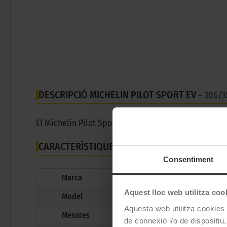
DESCRIPCIÓ MICHELIN PILOT SPORT EV -
305/3
El Michelin Pilot Sport EV (Electric Vehícle) és un
CARACTERÍSTIQUES TÈCNIQUES
Consentiment
Marca
Aquest lloc web utilitza coo
Model
Aquesta web utilitza cookies t
Mesures
de connexió i/o de dispositiu,