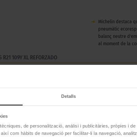
➜
Michelin destaca q
pneumàtic ecores
balanç neutre d'em
al moment de la c
5 R21 109Y XL REFORZADO
 pneumàtic de la gamma Pilot Sport dissenyat específicament pe
Detalls
Michelin
kies
PILOT SPORT EV
ècniques, de personalització, anàlisi i publicitàries, pròpies i d
305/35 R21 109 Y
 així com hàbits de navegació per facilitar-li la navegació, analit