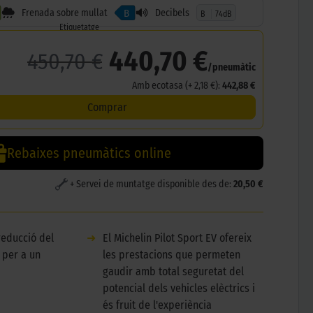
Frenada sobre mullat
Decibels
B
B
74dB
Etiquetatge
440,70 €
450,70 €
/pneumàtic
Amb ecotasa (+ 2,18 €):
442,88 €
Comprar
Rebaixes pneumàtics online
+ Servei de muntatge disponible des de:
20,50 €
reducció del
➜
El Michelin Pilot Sport EV ofereix
 per a un
les prestacions que permeten
gaudir amb total seguretat del
potencial dels vehicles elèctrics i
és fruit de l'experiència