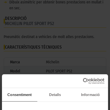
➜
Dibuix asimètric per obtenir bones prestacions en mullat i
en sec.
DESCRIPCIÓ
MICHELIN PILOT SPORT PS2
Pneumàtic destinat a vehicles de molt altes prestacions.
CARACTERÍSTIQUES TÈCNIQUES
Marca
Michelin
Model
PILOT SPORT PS2
Estació
Estiu
Tipus conducció
SPORT
Consentiment
Detalls
Informació