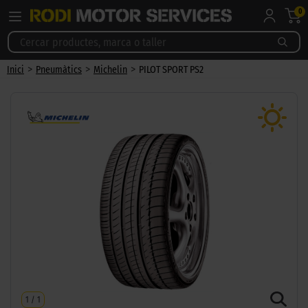
0
>
>
>
Inici
Pneumàtics
Michelin
PILOT SPORT PS2
1
/
1