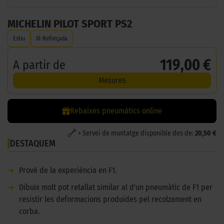
MICHELIN PILOT SPORT PS2
Estiu
Xl-Reforçada
119,00 €
A partir de
Mesures
Rebaixes pneumàtics online
+ Servei de muntatge disponible des de:
20,50 €
DESTAQUEM
➜
Prové de la experiència en F1.
➜
Dibuix molt pot retallat similar al d'un pneumàtic de F1 per
resistir les deformacions produïdes pel recolzament en
corba.