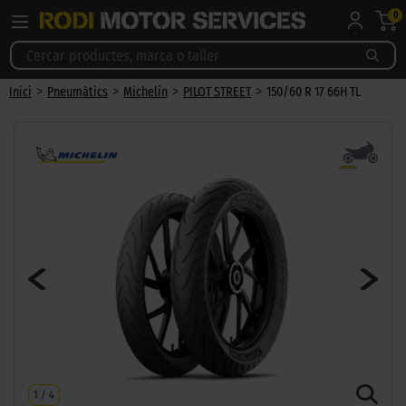
0
>
>
>
>
Inici
Pneumàtics
Michelin
PILOT STREET
150/60 R 17 66H TL
1
/
4