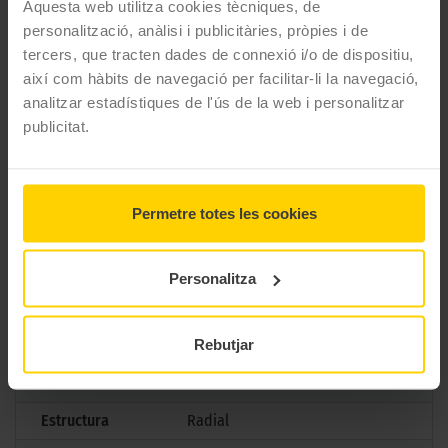
Aquesta web utilitza cookies tècniques, de
Street, perquè cada viatge mereix ser excepcional.
personalització, anàlisi i publicitàries, pròpies i de
tercers, que tracten dades de connexió i/o de dispositiu,
CARACTERÍSTIQUES TÈCNIQUES
així com hàbits de navegació per facilitar-li la navegació,
analitzar estadístiques de l'ús de la web i personalitzar
Marca
Michelin
publicitat.
Model
Pilot Street
Mesures
150/60 R 17 66H TL
Permetre totes les cookies
Aplicació
Darrera
Gama
Carretera
Personalitza
Tipus
Urbano
Rebutjar
Marcatge
Normativa
TL
Estructura
Radial