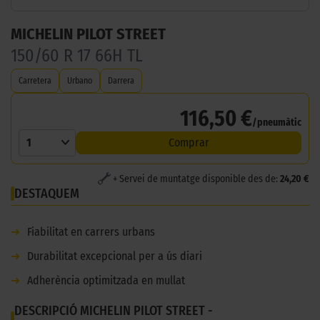
MICHELIN PILOT STREET
150/60 R 17 66H TL
Carretera
Urbano
Darrera
116,50 €
/pneumàtic
1
Comprar
+ Servei de muntatge disponible des de:
24,20 €
DESTAQUEM
➜
Fiabilitat en carrers urbans
➜
Durabilitat excepcional per a ús diari
➜
Adherència optimitzada en mullat
DESCRIPCIÓ MICHELIN PILOT STREET -