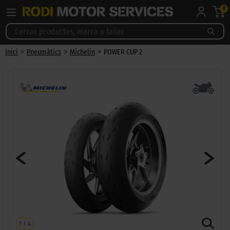
0
>
>
>
Inici
Pneumàtics
Michelin
POWER CUP 2
1
/
4