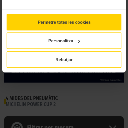
Tipus
Medium
Permetre totes les cookies
Personalitza
Rebutjar
4 MIDES DEL PNEUMÀTIC
MICHELIN POWER CUP 2
Filtrar per mesura