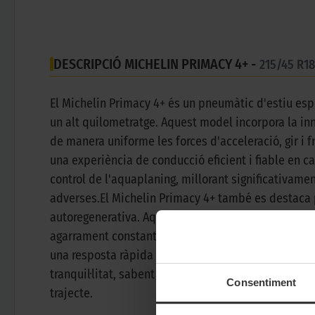
DESCRIPCIÓ MICHELIN PRIMACY 4+ -
215/45 R1
El Michelin Primacy 4+ és un pneumàtic d'estiu esp
un alt quilometratge. Aquest model incorpora la i
de manera uniforme les forces d'acceleració, gir i 
una experiència de conducció eficient i fiable en c
control de l'aquaplaning, millorant significativame
adverses.El Michelin Primacy 4+ també es destaca
autoregenerativa. Aquesta característica innovador
agarrament constant i un rendiment fiable en tot m
una resposta ràpida i precisa davant qualsevol rep
tranquil·litat, sabent que estan equipats amb un de
Consentiment
trajecte.