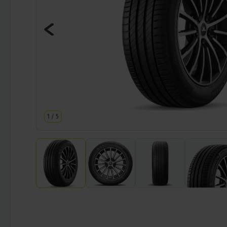
1
/
5