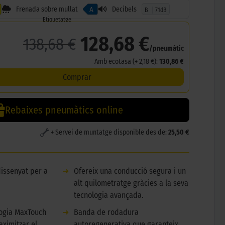
Frenada sobre mullat
Decibels
A
B
71dB
Etiquetatge
128,68 €
138,68 €
/pneumàtic
Amb ecotasa (+ 2,18 €):
130,86 €
Comprar
Rebaixes pneumàtics online
+ Servei de muntatge disponible des de:
25,50 €
dissenyat per a
➜
Ofereix una conducció segura i un
alt quilometratge gràcies a la seva
tecnologia avançada.
logia MaxTouch
➜
Banda de rodadura
aximitzar el
autoregenerativa que garanteix