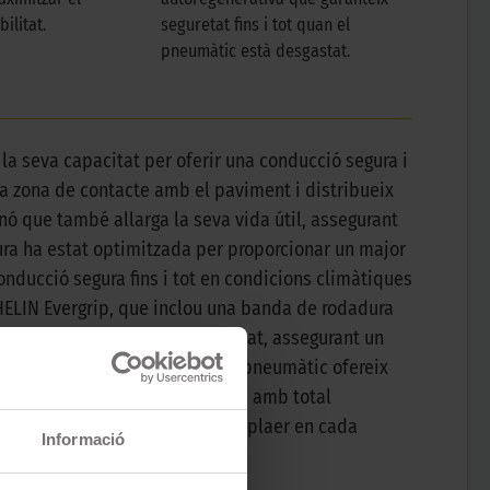
ilitat.
seguretat fins i tot quan el
pneumàtic està desgastat.
la seva capacitat per oferir una conducció segura i
a zona de contacte amb el paviment i distribueix
nó que també allarga la seva vida útil, assegurant
dura ha estat optimitzada per proporcionar un major
onducció segura fins i tot en condicions climàtiques
ELIN Evergrip, que inclou una banda de rodadura
fins i tot quan ja està desgastat, assegurant un
cions de plugim intens, aquest pneumàtic ofereix
ar qualsevol condició climàtica amb total
er maximitzar la seguretat i el plaer en cada
Informació