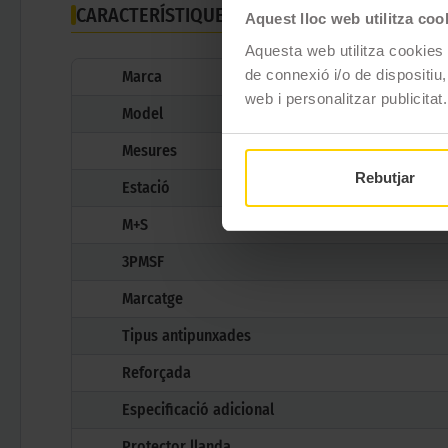
CARACTERÍSTIQUES TÈCNIQUES
Aquest lloc web utilitza coo
Aquesta web utilitza cookies t
de connexió i/o de dispositiu,
Marca
web i personalitzar publicitat.
Model
Mesures
Rebutjar
Estació
M+S
3PMSF
Marcatge
Tipus antipunxades
Reforçada
Especificació adicional
Protector llanda