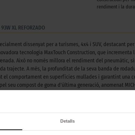
rendiment i la durab
8 93W XL REFORZADO
ecialment dissenyat per a turismes, 4x4 i SUV, destacant per 
nnovadora tecnologia MaxTouch Construction, que incrementa l
frenada. Això no només millora el rendiment del pneumàtic, si
ada trajecte. A més, la profunditat de la seva banda de roda
nt el comportament en superfícies mullades i garantint una c
 pel seu compost de goma d'última generació, anomenat MICH
a aporta al pneumàtic una major seguretat durant més temps, 
oment. Ja sigui en entorns urbans, carreteres obertes o situa
te. Amb el Michelin Primacy 4+, els conductors poden enfront
ls pneumàtics més avançats i fiables del mercat, dissenyat p
Detalls