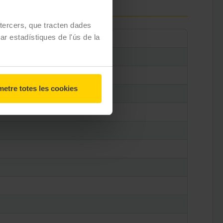
e tercers, que tracten dades
zar estadístiques de l'ús de la
etre totes les cookies