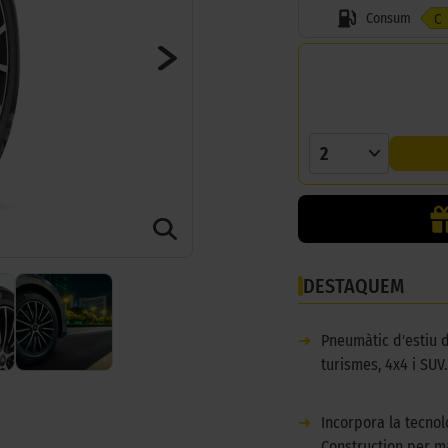
Consum
C
2
DESTAQUEM
➜
Pneumàtic d'estiu 
turismes, 4x4 i SUV.
➜
Incorpora la tecno
Construction per m