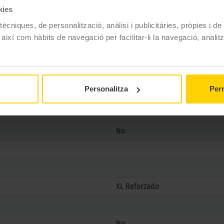
kies
ècniques, de personalització, anàlisi i publicitàries, pròpies i d
 així com hàbits de navegació per facilitar-li la navegació, analit
Michelin
PRIMACY 4+
215/45 R18 93 W
Personalitza
Perm
Estiu
No
No
XL Reforzado
No