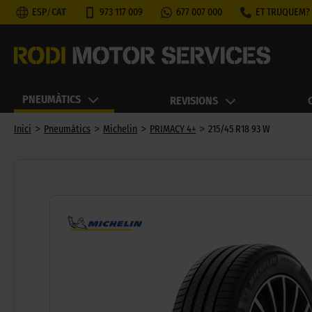
ESP
/
CAT
973 117 009
677 007 000
ET TRUQUEM?
PNEUMÀTICS
REVISIONS
>
>
>
>
Inici
Pneumàtics
Michelin
PRIMACY 4+
215/45 R18 93 W