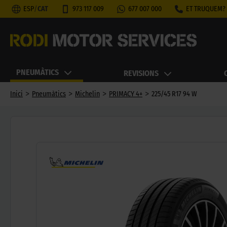
ESP
/
CAT
973 117 009
677 007 000
ET TRUQUEM?
PNEUMÀTICS
REVISIONS
>
>
>
>
Inici
Pneumàtics
Michelin
PRIMACY 4+
225/45 R17 94 W