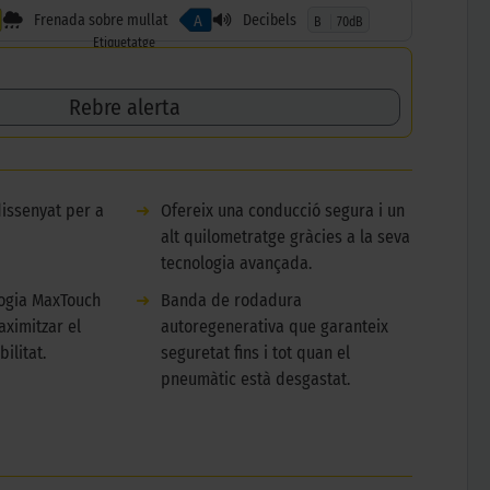
Frenada sobre mullat
Decibels
A
B
70dB
Etiquetatge
Rebre alerta
dissenyat per a
➜
Ofereix una conducció segura i un
alt quilometratge gràcies a la seva
tecnologia avançada.
logia MaxTouch
➜
Banda de rodadura
aximitzar el
autoregenerativa que garanteix
ilitat.
seguretat fins i tot quan el
pneumàtic està desgastat.