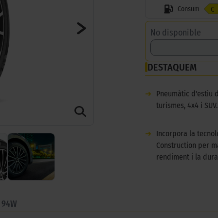
Consum
C
No disponible
DESTAQUEM
➜
Pneumàtic d'estiu 
turismes, 4x4 i SUV.
➜
Incorpora la tecno
Construction per m
rendiment i la durab
7 94W