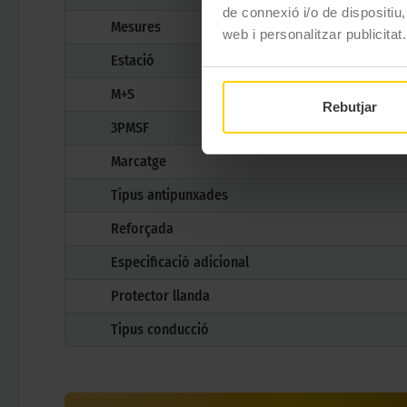
de connexió i/o de dispositiu,
Mesures
web i personalitzar publicitat.
Estació
M+S
Rebutjar
3PMSF
Marcatge
Tipus antipunxades
Reforçada
Especificació adicional
Protector llanda
Tipus conducció