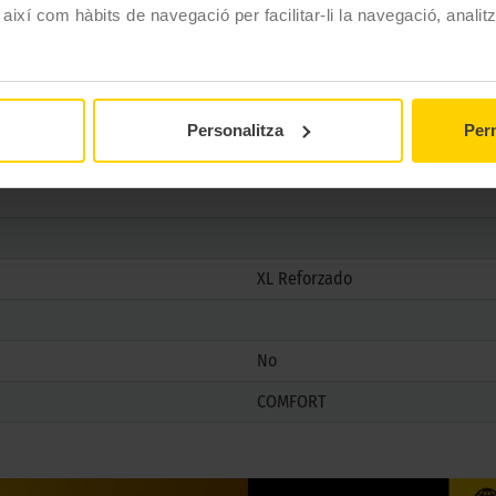
 així com hàbits de navegació per facilitar-li la navegació, analit
225/45 R17 94 W
Estiu
No
Personalitza
Perm
No
XL Reforzado
No
COMFORT