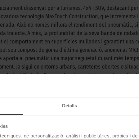
ecialment dissenyat per a turismes, 4x4 i SUV, destacant per 
nnovadora tecnologia MaxTouch Construction, que incrementa l
frenada. Això no només millora el rendiment del pneumàtic, si
ada trajecte. A més, la profunditat de la seva banda de roda
nt el comportament en superfícies mullades i garantint una c
 pel seu compost de goma d'última generació, anomenat MICH
a aporta al pneumàtic una major seguretat durant més temps, 
oment. Ja sigui en entorns urbans, carreteres obertes o situa
te. Amb el Michelin Primacy 4+, els conductors poden enfront
ls pneumàtics més avançats i fiables del mercat, dissenyat p
Detalls
Michelin
kies
ècniques, de personalització, anàlisi i publicitàries, pròpies i d
PRIMACY 4+