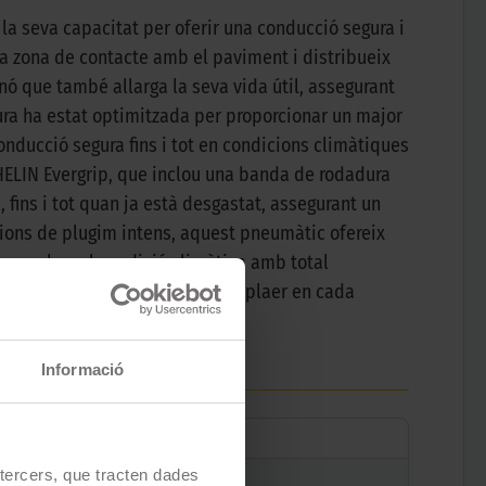
la seva capacitat per oferir una conducció segura i
a zona de contacte amb el paviment i distribueix
nó que també allarga la seva vida útil, assegurant
dura ha estat optimitzada per proporcionar un major
onducció segura fins i tot en condicions climàtiques
ELIN Evergrip, que inclou una banda de rodadura
fins i tot quan ja està desgastat, assegurant un
cions de plugim intens, aquest pneumàtic ofereix
ar qualsevol condició climàtica amb total
er maximitzar la seguretat i el plaer en cada
Informació
e tercers, que tracten dades