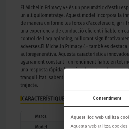
El Michelin Primacy 4+ és un pneumàtic d'estiu esp
un alt quilometratge. Aquest model incorpora la i
de manera uniforme les forces d'acceleració, gir i 
una experiència de conducció eficient i fiable en c
control de l'aquaplaning, millorant significativame
adverses.El Michelin Primacy 4+ també es destaca
autoregenerativa. Aquesta característica innovador
agarrament constant i un rendiment fiable en tot m
una resposta ràpida i precisa davant qualsevol rep
tranquil·litat, sabent que estan equipats amb un de
trajecte.
CARACTERÍSTIQUES TÈCNIQUES
Consentiment
Marca
Aquest lloc web utilitza coo
Aquesta web utilitza cookies t
Model