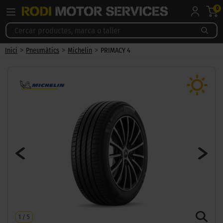
0
>
>
>
Inici
Pneumàtics
Michelin
PRIMACY 4
1
/
5