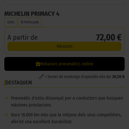
MICHELIN PRIMACY 4
Estiu
Xl-Reforçada
72,00 €
A partir de
Mesures
Rebaixes pneumàtics online
+ Servei de muntatge disponible des de:
20,50 €
DESTAQUEM
➜
Pneumàtic d’estiu dissenyat per a conductors que busquen
màximes prestacions.
➜
Dura 18.000 km més que la mitjana dels seus competidors,
oferint una excel·lent durabilitat.