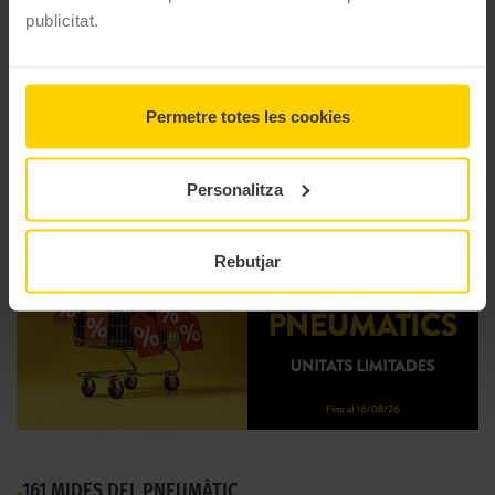
Marca
Michelin
publicitat.
Model
PRIMACY 4
Estació
Estiu
Permetre totes les cookies
Tipus conducció
COMFORT
Personalitza
Rebutjar
161 MIDES DEL PNEUMÀTIC