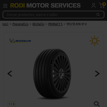
0
>
>
>
>
Inici
Pneumàtics
Michelin
PRIMACY 5
195/55 R16 91 V
1
/
6