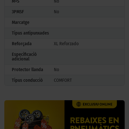
M+S
No
3PMSF
No
Marcatge
Tipus antipunxades
Reforçada
XL Reforzado
Especificació
adicional
Protector llanda
No
Tipus conducció
COMFORT