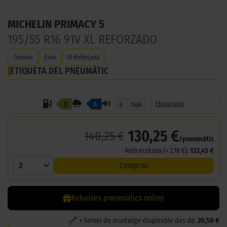
MICHELIN PRIMACY 5
195/55 R16 91V XL REFORZADO
Turisme
Estiu
Xl-Reforçada
ETIQUETA DEL PNEUMÀTIC
B
A
Etiquetatge
B
70dB
130,25 €
140,25 €
/pneumàtic
Amb ecotasa (+ 2,18 €):
132,43 €
2
Comprar
Rebaixes pneumàtics online
+ Servei de muntatge disponible des de:
20,50 €