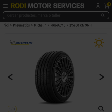
0
>
>
>
>
Inici
Pneumàtics
Michelin
PRIMACY 5
215/60 R17 96 H
1
/
6