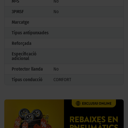
M+S
No
3PMSF
No
Marcatge
Tipus antipunxades
Reforçada
Especificació
adicional
Protector llanda
No
Tipus conducció
COMFORT