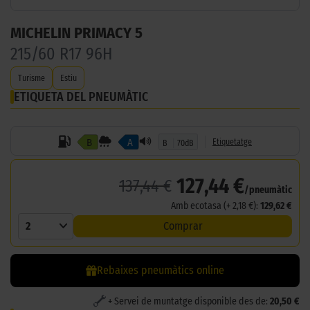
MICHELIN PRIMACY 5
215/60 R17 96H
Turisme
Estiu
ETIQUETA DEL PNEUMÀTIC
B
A
Etiquetatge
B
70dB
127,44 €
137,44 €
/pneumàtic
Amb ecotasa (+ 2,18 €):
129,62 €
2
Comprar
Rebaixes pneumàtics online
+ Servei de muntatge disponible des de:
20,50 €