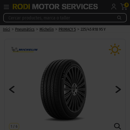
0
>
>
>
>
Inici
Pneumàtics
Michelin
PRIMACY 5
225/45 R18 95 Y
1
/
6