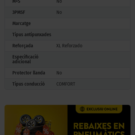
M+S
No
3PMSF
No
Marcatge
Tipus antipunxades
Reforçada
XL Reforzado
Especificació
adicional
Protector llanda
No
Tipus conducció
COMFORT