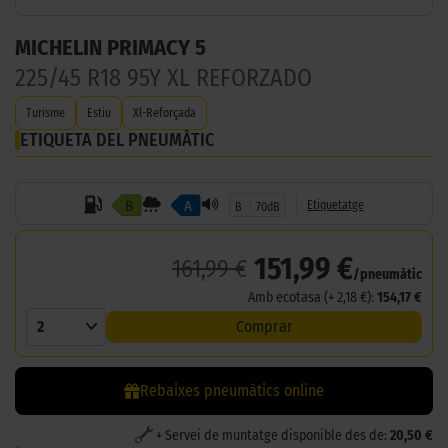
MICHELIN PRIMACY 5
225/45 R18 95Y XL REFORZADO
Turisme
Estiu
Xl-Reforçada
ETIQUETA DEL PNEUMÀTIC
B
A
Etiquetatge
B
70dB
151,99 €
161,99 €
/pneumàtic
Amb ecotasa (+ 2,18 €):
154,17 €
2
Comprar
Rebaixes pneumàtics online
+ Servei de muntatge disponible des de:
20,50 €