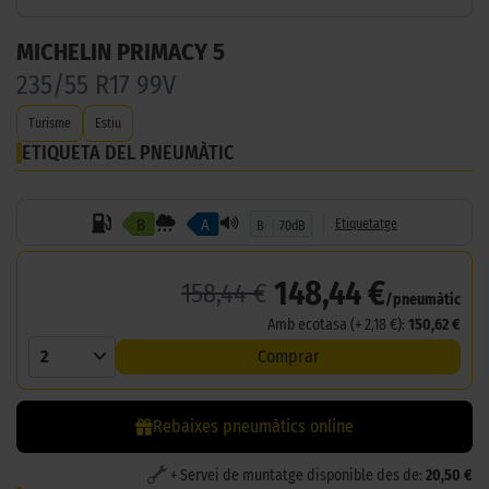
MICHELIN PRIMACY 5
235/55 R17 99V
Turisme
Estiu
ETIQUETA DEL PNEUMÀTIC
B
A
Etiquetatge
B
70dB
148,44 €
158,44 €
/pneumàtic
Amb ecotasa (+ 2,18 €):
150,62 €
2
Comprar
Rebaixes pneumàtics online
+ Servei de muntatge disponible des de:
20,50 €