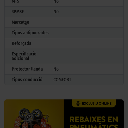
M+S
No
3PMSF
No
Marcatge
Tipus antipunxades
Reforçada
Especificació
adicional
Protector llanda
No
Tipus conducció
COMFORT