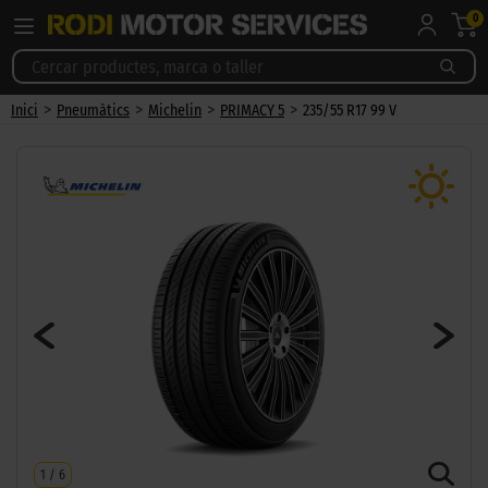
0
>
>
>
>
Inici
Pneumàtics
Michelin
PRIMACY 5
235/55 R17 99 V
1
/
6