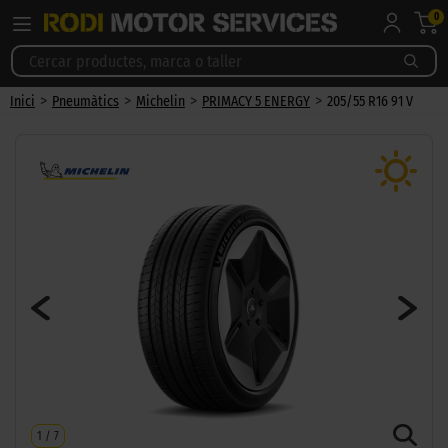
0
>
>
>
>
Inici
Pneumàtics
Michelin
PRIMACY 5 ENERGY
205/55 R16 91 V
1
/
7