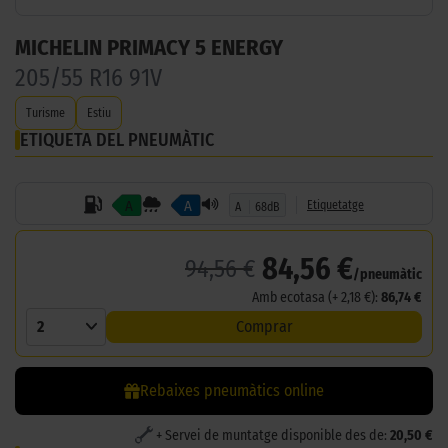
MICHELIN PRIMACY 5 ENERGY
205/55 R16 91V
Turisme
Estiu
ETIQUETA DEL PNEUMÀTIC
A
A
Etiquetatge
A
68dB
84,56 €
94,56 €
/pneumàtic
Amb ecotasa (+ 2,18 €):
86,74 €
2
Comprar
Rebaixes pneumàtics online
+ Servei de muntatge disponible des de:
20,50 €