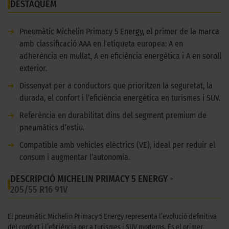
DESTAQUEM
➜
Pneumàtic Michelin Primacy 5 Energy, el primer de la marca
amb classificació AAA en l’etiqueta europea: A en
adherència en mullat, A en eficiència energètica i A en soroll
exterior.
➜
Dissenyat per a conductors que prioritzen la seguretat, la
durada, el confort i l’eficiència energètica en turismes i SUV.
➜
Referència en durabilitat dins del segment premium de
pneumàtics d’estiu.
➜
Compatible amb vehicles elèctrics (VE), ideal per reduir el
consum i augmentar l’autonomia.
DESCRIPCIÓ MICHELIN PRIMACY 5 ENERGY -
205/55 R16 91V
El pneumàtic Michelin Primacy 5 Energy representa l’evolució definitiva
del confort i l’eficiència per a turismes i SUV moderns. És el primer