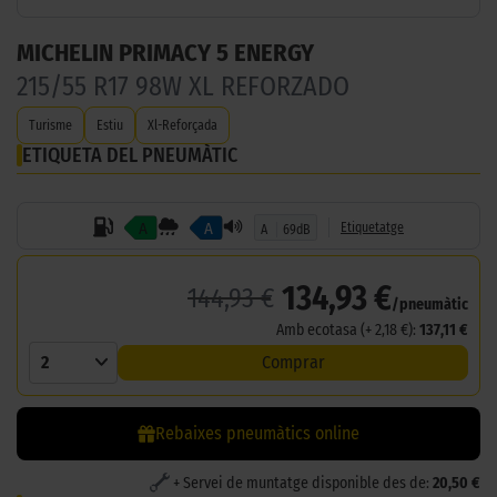
MICHELIN PRIMACY 5 ENERGY
215/55 R17 98W XL REFORZADO
Turisme
Estiu
Xl-Reforçada
ETIQUETA DEL PNEUMÀTIC
A
A
Etiquetatge
A
69dB
134,93 €
144,93 €
/pneumàtic
Amb ecotasa (+ 2,18 €):
137,11 €
2
Comprar
Rebaixes pneumàtics online
+ Servei de muntatge disponible des de:
20,50 €