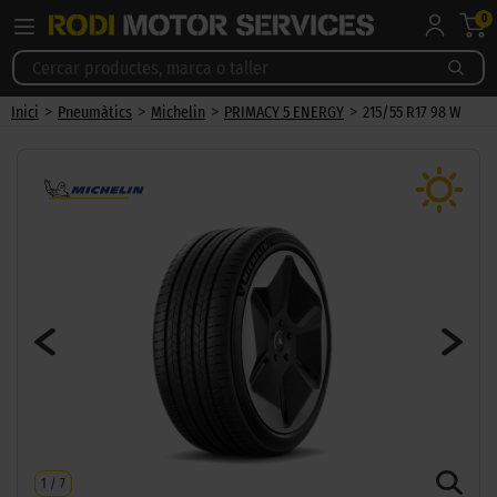
0
>
>
>
>
Inici
Pneumàtics
Michelin
PRIMACY 5 ENERGY
215/55 R17 98 W
1
/
7