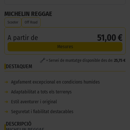
MICHELIN REGGAE
Scooter
Off Road
51,00 €
A partir de
Mesures
+ Servei de muntatge disponible des de:
25,75 €
DESTAQUEM
➜
Agafament excepcional en condicions humides
➜
Adaptabilitat a tots els terrenys
➜
Estil aventurer i original
➜
Seguretat i fiabilitat destacables
DESCRIPCIÓ
MICHELIN REGGAE