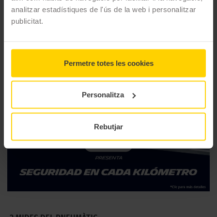
analitzar estadístiques de l'ús de la web i personalitzar
Marca
Michelin
publicitat.
Model
Reggae
Gama
Scooter
Permetre totes les cookies
Tipus
Off Road
Personalitza
Rebutjar