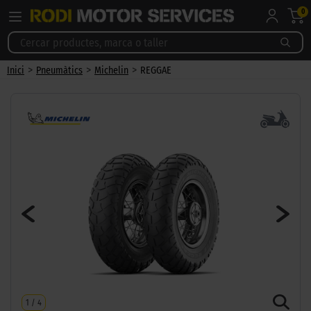
0
>
>
>
Inici
Pneumàtics
Michelin
REGGAE
1
/
4