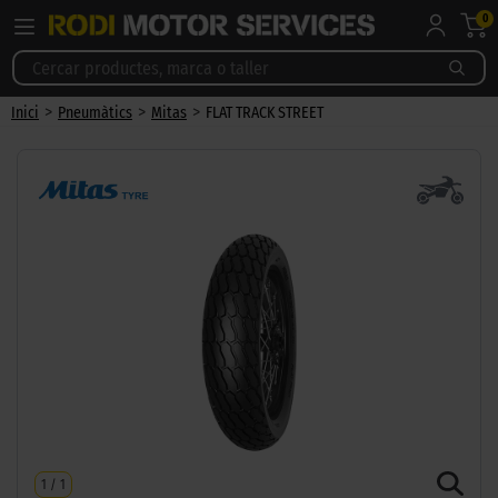
0
>
>
>
Inici
Pneumàtics
Mitas
FLAT TRACK STREET
1
/
1