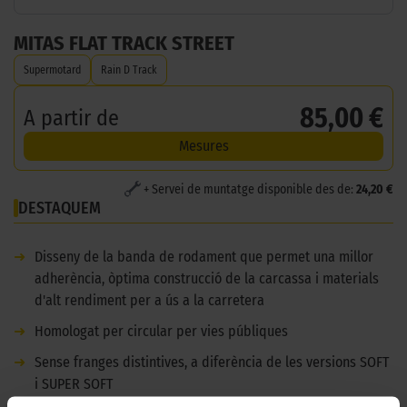
MITAS FLAT TRACK STREET
Supermotard
Rain D Track
85,00 €
A partir de
Mesures
+ Servei de muntatge disponible des de:
24,20 €
DESTAQUEM
➜
Disseny de la banda de rodament que permet una millor
adherència, òptima construcció de la carcassa i materials
d'alt rendiment per a ús a la carretera
➜
Homologat per circular per vies públiques
➜
Sense franges distintives, a diferència de les versions SOFT
i SUPER SOFT