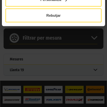
Tipus
Rain D Track
2 MIDES DEL PNEUMÀTIC
Rebutjar
MITAS FLAT TRACK STREET
Filtrar per mesura
Mesures
Llanta
19