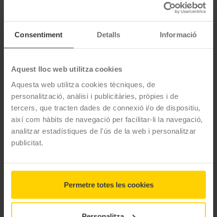
DESCRIPCIÓ
MITAS FLAT TRACK STREET
Consentiment
Detalls
Informació
El disseny dels pneumàtics FLAT TRACK és tan atractiu dins de
la pista de competició que Mitas no va dubtar a desenvolupar
la versió STREET, un pneumàtic fabricat amb components d'alt
Aquest lloc web utilitza cookies
rendiment per ser utilitzat a la carretera, oferint les mateixes
Aquesta web utilitza cookies tècniques, de
prestacions d'adherència, agarri i control que les versions
personalització, anàlisi i publicitàries, pròpies i de
SOFT i SUPER SOFT. Condueix amb estil i seguretat dins i fora
tercers, que tracten dades de connexió i/o de dispositiu,
de la pista.
així com hàbits de navegació per facilitar-li la navegació,
analitzar estadístiques de l'ús de la web i personalitzar
CARACTERÍSTIQUES TÈCNIQUES
publicitat.
Marca
Mitas
Model
Flat Track Street
Permetre totes les cookies
Gama
Supermotard
Personalitza