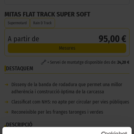
MITAS FLAT TRACK SUPER SOFT
Supermotard
Rain D Track
95,00 €
A partir de
Mesures
+ Servei de muntatge disponible des de:
24,20 €
DESTAQUEM
➜
Disseny de la banda de rodadura que permet una millor
adherència i construcció òptima de la carcassa
➜
Classificat com NHS: no apte per circular per vies públiques
➜
Reconeixible per les franges taronges i verdes
DESCRIPCIÓ
MITAS FLAT TRACK SUPER SOFT