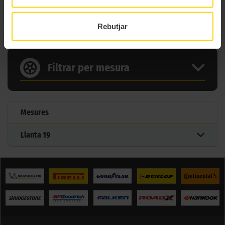
2 MIDES DEL PNEUMÀTIC
MITAS FLAT TRACK SUPER SOFT
Rebutjar
Filtrar per mesura
Mesures
Llanta
19