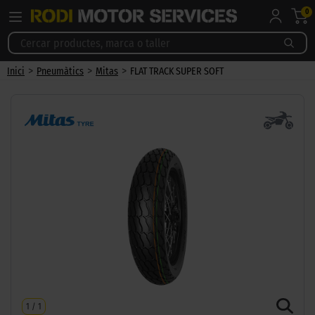
0
>
>
>
Inici
Pneumàtics
Mitas
FLAT TRACK SUPER SOFT
1
/
1