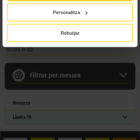
Model
H 02
Personalitza
Gama
Sidecar
Tipus
Sidecar
Rebutjar
8 MIDES DEL PNEUMÀTIC
MITAS H-02
Filtrar per mesura
Mesures
Llanta
19