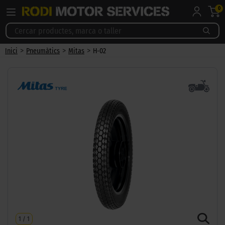
0
>
>
>
Inici
Pneumàtics
Mitas
H-02
1
/
1