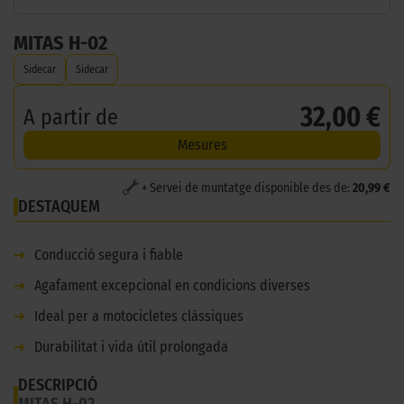
MITAS H-02
Sidecar
Sidecar
32,00 €
A partir de
Mesures
+ Servei de muntatge disponible des de:
20,99 €
DESTAQUEM
➜
Conducció segura i fiable
➜
Agafament excepcional en condicions diverses
➜
Ideal per a motocicletes clàssiques
➜
Durabilitat i vida útil prolongada
DESCRIPCIÓ
MITAS H-02