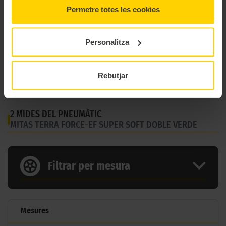
Permetre totes les cookies
Marca
Mitas
Terra Force Ef Super Soft Doble
Personalitza
Model
Verde
Gama
Enduro Xtrem
Rebutjar
Tipus
Super Soft
2 MIDES DEL PNEUMÀTIC
MITAS TERRA FORCE-EF SUPER SOFT DOBLE VERDE
Filtrar per mesura
Mesures