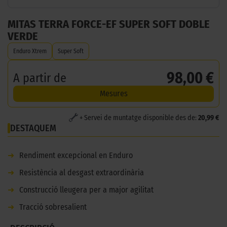
MITAS TERRA FORCE-EF SUPER SOFT DOBLE
VERDE
Enduro Xtrem
Super Soft
98,00 €
A partir de
Mesures
+ Servei de muntatge disponible des de:
20,99 €
DESTAQUEM
➜
Rendiment excepcional en Enduro
➜
Resistència al desgast extraordinària
➜
Construcció lleugera per a major agilitat
➜
Tracció sobresalient