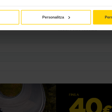
Turismo
Personalitza
Perm
TL
Radial d'altes velocitats