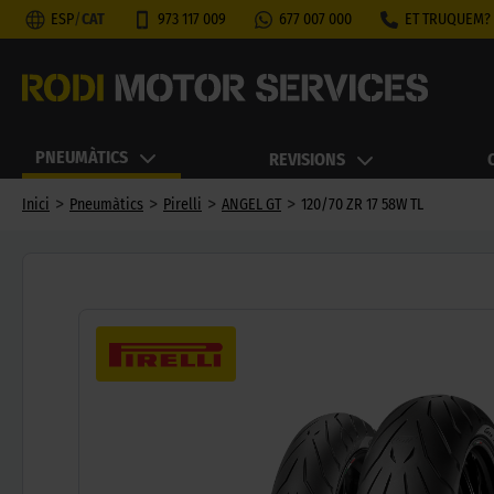
ESP
/
CAT
973 117 009
677 007 000
ET TRUQUEM?
PNEUMÀTICS
REVISIONS
>
>
>
>
Inici
Pneumàtics
Pirelli
ANGEL GT
120/70 ZR 17 58W TL