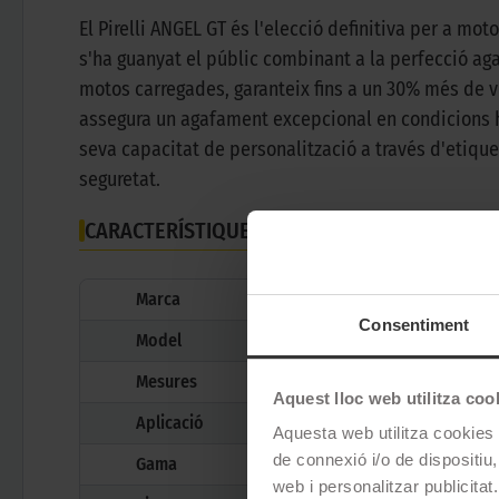
El Pirelli ANGEL GT és l'elecció definitiva per a m
s'ha guanyat el públic combinant a la perfecció agaf
motos carregades, garanteix fins a un 30% més de 
assegura un agafament excepcional en condicions hum
seva capacitat de personalització a través d'etiquet
seguretat.
CARACTERÍSTIQUES TÈCNIQUES
Marca
Consentiment
Model
Mesures
Aquest lloc web utilitza coo
Aplicació
Aquesta web utilitza cookies t
de connexió i/o de dispositiu,
Gama
web i personalitzar publicitat.