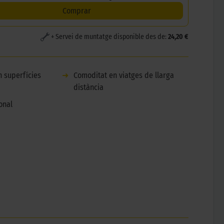
Comprar
+ Servei de muntatge disponible des de:
24,20 €
n superfícies
➜
Comoditat en viatges de llarga
distància
onal