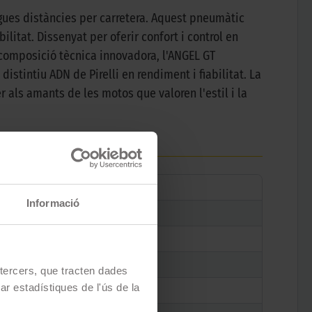
rgues distàncies per carretera. Aquest pneumàtic
litat. Dissenyat per oferir confort i control en
composició tècnica innovadora, l'ANGEL GT
stintiu ADN de Pirelli en rendiment i fiabilitat. La
r als amants de les motos que valoren l'estil i la
Informació
e tercers, que tracten dades
zar estadístiques de l'ús de la