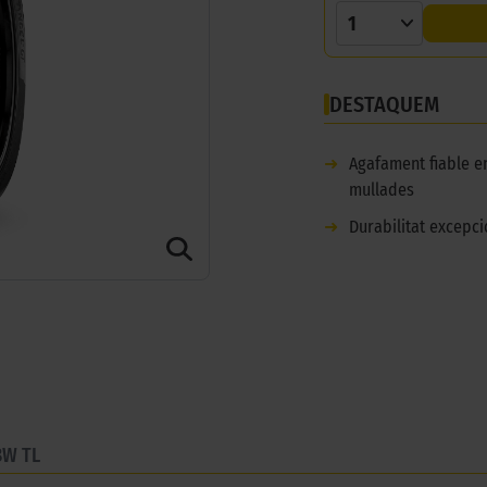
1
DESTAQUEM
➜
Agafament fiable e
mullades
➜
Durabilitat excepci
8W TL