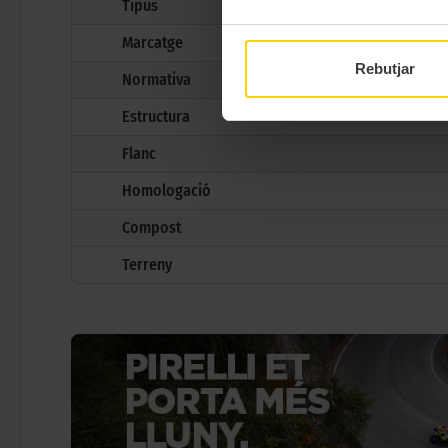
Tipus
Marcatge
Rebutjar
Normativa
Estructura
Flanc
Homologació
Compost
Terreny