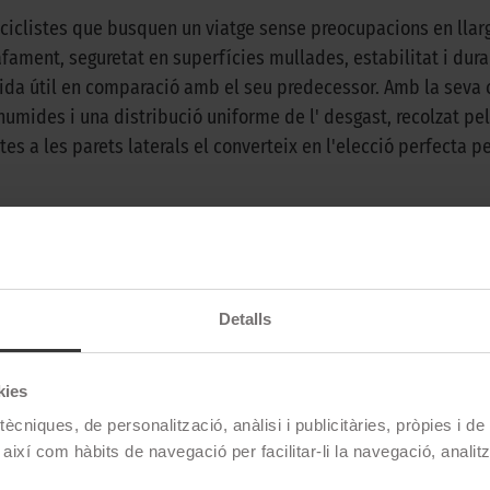
otociclistes que busquen un viatge sense preocupacions en lla
ament, seguretat en superfícies mullades, estabilitat i durabi
vida útil en comparació amb el seu predecessor. Amb la seva 
ides i una distribució uniforme de l' desgast, recolzat pel di
es a les parets laterals el converteix en l'elecció perfecta pe
Pirelli
Detalls
Angel Gt
120/70 ZR 17 58W TL
kies
Davanter
ècniques, de personalització, anàlisi i publicitàries, pròpies i d
 així com hàbits de navegació per facilitar-li la navegació, analit
Carretera