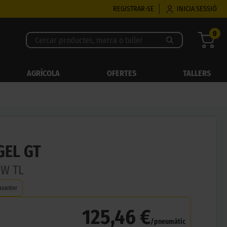
REGISTRAR-SE
INICIA SESSIÓ
0
AGRÍCOLA
OFERTES
TALLERS
GEL GT
8W TL
avanter
125,46 €
/pneumàtic