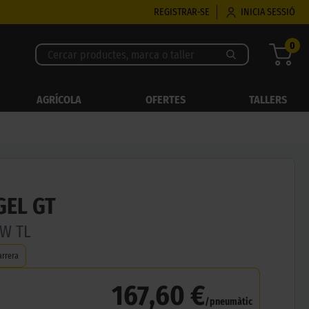
REGISTRAR-SE
INICIA SESSIÓ
0
AGRÍCOLA
OFERTES
TALLERS
GEL GT
5W TL
arrera
167,60 €
/pneumàtic