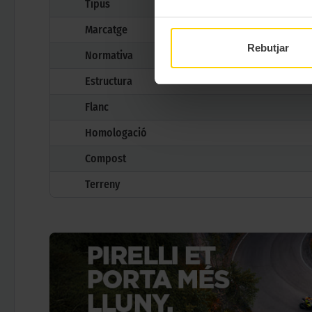
Tipus
Marcatge
Rebutjar
Normativa
Estructura
Flanc
Homologació
Compost
Terreny