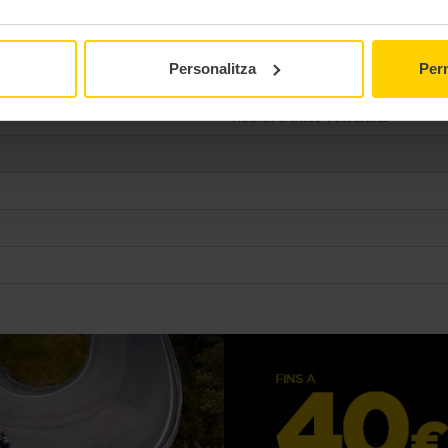
Turismo
Personalitza
Perm
TL
Radial d'altes velocitats