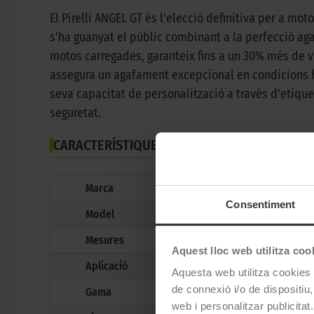
El Pirelli ANGEL GT és l'elecció definitiva per a m
s'ha guanyat el públic combinant a la perfecció agaf
motos carregades, garanteix fins a un 30% més de 
assegura un agafament excepcional en condicions hum
seva capacitat de personalització a través d'etiquet
seguretat.
CARACTERÍSTIQUES TÈCNIQUES
Marca
Consentiment
Model
Mesures
Aquest lloc web utilitza coo
Aplicació
Aquesta web utilitza cookies t
de connexió i/o de dispositiu,
Gama
web i personalitzar publicitat.