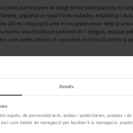
otociclistes que busquen un viatge sense preocupacions en lla
ament, seguretat en superfícies mullades, estabilitat i durabi
vida útil en comparació amb el seu predecessor. Amb la seva 
ides i una distribució uniforme de l' desgast, recolzat pel di
es a les parets laterals el converteix en l'elecció perfecta pe
Pirelli
Detalls
Angel Gt
190/55 ZR 17 75W TL
kies
Darrera
ècniques, de personalització, anàlisi i publicitàries, pròpies i d
 així com hàbits de navegació per facilitar-li la navegació, analit
Carretera