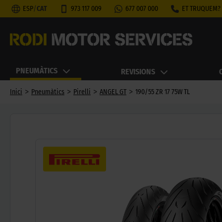
ESP
/
CAT
973 117 009
677 007 000
ET TRUQUEM?
PNEUMÀTICS
REVISIONS
>
>
>
>
Inici
Pneumàtics
Pirelli
ANGEL GT
190/55 ZR 17 75W TL