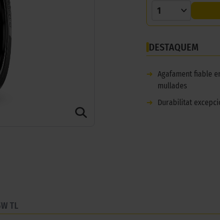
1
DESTAQUEM
➜
Agafament fiable e
mullades
➜
Durabilitat excepci
5W TL