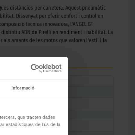
rgues distàncies per carretera. Aquest pneumàtic
litat. Dissenyat per oferir confort i control en
composició tècnica innovadora, l'ANGEL GT
stintiu ADN de Pirelli en rendiment i fiabilitat. La
r als amants de les motos que valoren l'estil i la
Informació
e tercers, que tracten dades
zar estadístiques de l'ús de la