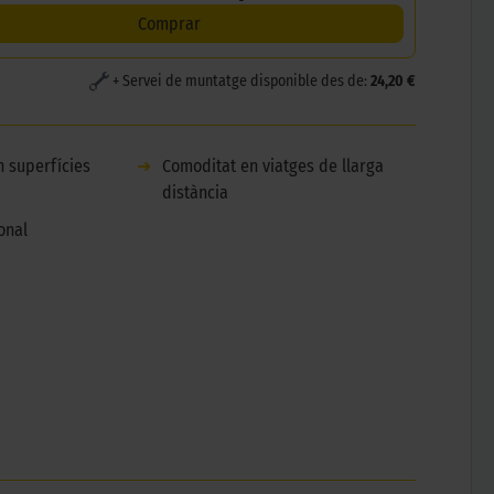
Comprar
+ Servei de muntatge disponible des de:
24,20 €
n superfícies
➜
Comoditat en viatges de llarga
distància
onal