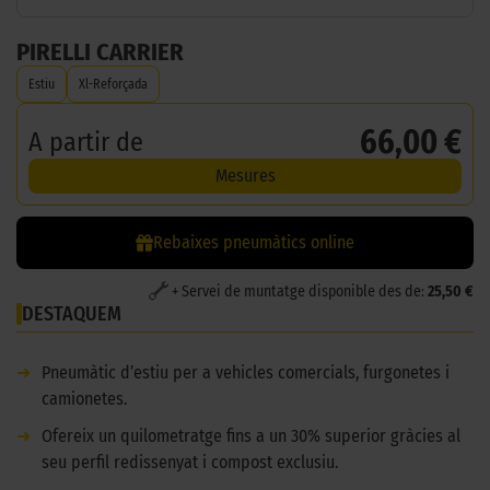
PIRELLI CARRIER
Estiu
Xl-Reforçada
66,00 €
A partir de
Mesures
Rebaixes pneumàtics online
+ Servei de muntatge disponible des de:
25,50 €
DESTAQUEM
➜
Pneumàtic d’estiu per a vehicles comercials, furgonetes i
camionetes.
➜
Ofereix un quilometratge fins a un 30% superior gràcies al
seu perfil redissenyat i compost exclusiu.