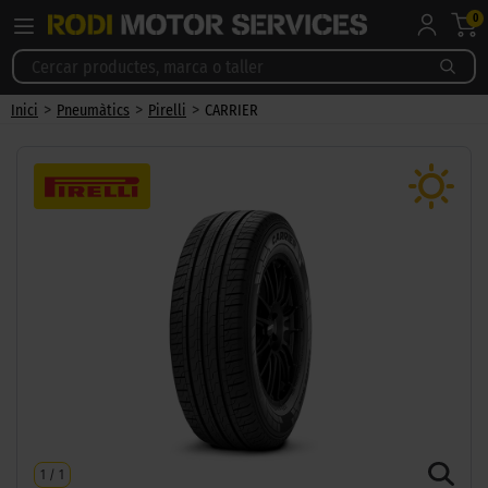
0
>
>
>
Inici
Pneumàtics
Pirelli
CARRIER
1
/
1