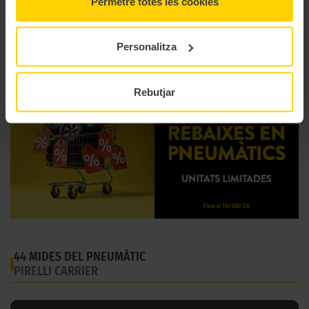
Permetre totes les cookies
Estació
Estiu
Tipus conducció
COMFORT
Personalitza
Rebutjar
44 MIDES DEL PNEUMÀTIC
PIRELLI CARRIER