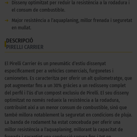
➜
Disseny optimitzat per reduir la resistència a la rodadura i
el consum de combustible.
➜
Major resistència a l’aquaplaning, millor frenada i seguretat
en mullat.
DESCRIPCIÓ
PIRELLI CARRIER
El Pirelli Carrier és un pneumàtic d’estiu dissenyat
específicament per a vehicles comercials, furgonetes i
camionetes. Es caracteritza per oferir un alt quilometratge, que
pot augmentar fins a un 30% gràcies a un redisseny complet
del perfil i l’ús d’un compost exclusiu de Pirelli. El seu disseny
optimitzat no només redueix la resistència a la rodadura,
contribuint així a un menor consum de combustible, sinó que
també millora notablement la seguretat en condicions de pluja.
La banda de rodament ha estat concebuda per oferir una
millor resistència a l’aquaplaning, millorant la capacitat de
frenada i garantint una conducció segura fins i tot en