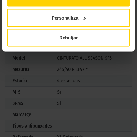
en l’ús diari, tant en el trànsit urbà com en trajectes ocasionals
amb neu, convertint-se en l’opció ideal per a conductors que
busquen seguretat, confort i eficiència sense renúncies.
Personalitza
CARACTERÍSTIQUES TÈCNIQUES
Rebutjar
Marca
Pirelli
Model
CINTURATO ALL SEASON SF3
Mesures
245/40 R18 97 Y
Estació
4 estacions
M+S
Si
3PMSF
Si
Marcatge
Tipus antipunxades