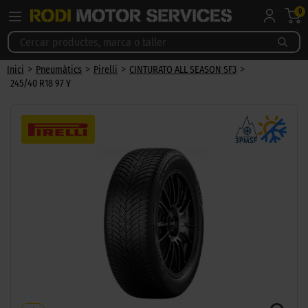
0
>
>
>
>
Inici
Pneumàtics
Pirelli
CINTURATO ALL SEASON SF3
245/40 R18 97 Y