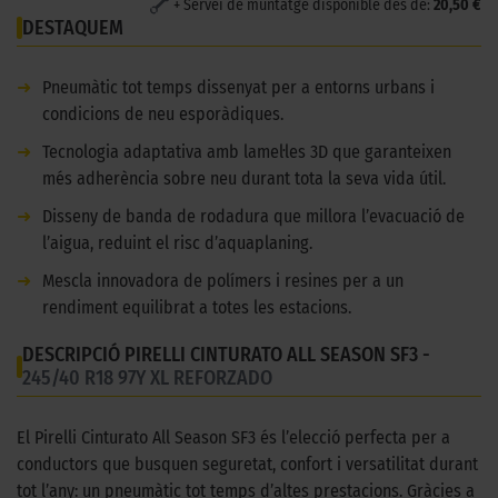
+ Servei de muntatge disponible des de:
20,50 €
DESTAQUEM
➜
Pneumàtic tot temps dissenyat per a entorns urbans i
condicions de neu esporàdiques.
➜
Tecnologia adaptativa amb lamel·les 3D que garanteixen
més adherència sobre neu durant tota la seva vida útil.
➜
Disseny de banda de rodadura que millora l’evacuació de
l’aigua, reduint el risc d’aquaplaning.
➜
Mescla innovadora de polímers i resines per a un
rendiment equilibrat a totes les estacions.
DESCRIPCIÓ PIRELLI CINTURATO ALL SEASON SF3 -
245/40 R18 97Y XL REFORZADO
El Pirelli Cinturato All Season SF3 és l’elecció perfecta per a
conductors que busquen seguretat, confort i versatilitat durant
tot l’any: un pneumàtic tot temps d’altes prestacions. Gràcies a