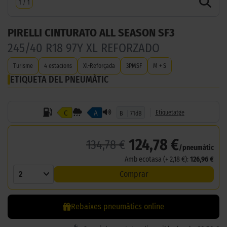
1
/
1
PIRELLI CINTURATO ALL SEASON SF3
245/40 R18 97Y XL REFORZADO
Turisme
4 estacions
Xl-Reforçada
3PMSF
M + S
ETIQUETA DEL PNEUMÀTIC
C
A
Etiquetatge
B
71dB
124,78 €
134,78 €
/pneumàtic
Amb ecotasa (+ 2,18 €):
126,96 €
2
Comprar
Rebaixes pneumàtics online