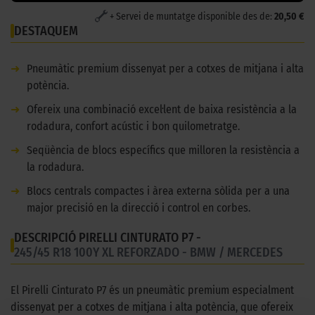
+ Servei de muntatge disponible des de:
20,50 €
DESTAQUEM
➜
Pneumàtic premium dissenyat per a cotxes de mitjana i alta
potència.
➜
Ofereix una combinació excel·lent de baixa resistència a la
rodadura, confort acústic i bon quilometratge.
➜
Seqüència de blocs específics que milloren la resistència a
la rodadura.
➜
Blocs centrals compactes i àrea externa sòlida per a una
major precisió en la direcció i control en corbes.
DESCRIPCIÓ PIRELLI CINTURATO P7 -
245/45 R18 100Y XL REFORZADO - BMW / MERCEDES
El Pirelli Cinturato P7 és un pneumàtic premium especialment
dissenyat per a cotxes de mitjana i alta potència, que ofereix