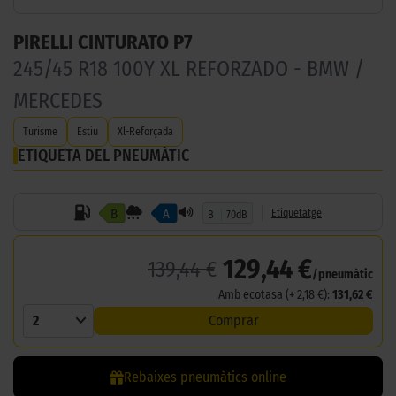
PIRELLI CINTURATO P7
245/45 R18 100Y XL REFORZADO - BMW /
MERCEDES
Turisme
Estiu
Xl-Reforçada
ETIQUETA DEL PNEUMÀTIC
B
A
Etiquetatge
B
70dB
129,44 €
139,44 €
/pneumàtic
Amb ecotasa (+ 2,18 €):
131,62 €
2
Comprar
Rebaixes pneumàtics online