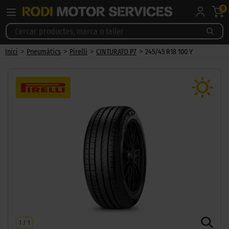
0
>
>
>
>
Inici
Pneumàtics
Pirelli
CINTURATO P7
245/45 R18 100 Y
1
/
1