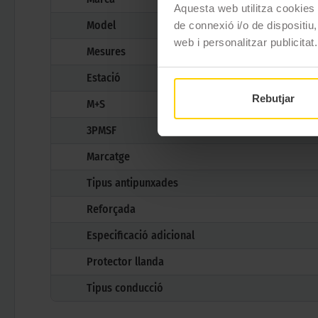
Aquesta web utilitza cookies t
Model
de connexió i/o de dispositiu,
web i personalitzar publicitat.
Mesures
Estació
Rebutjar
M+S
3PMSF
Marcatge
Tipus antipunxades
Reforçada
Especificació adicional
Protector llanda
Tipus conducció