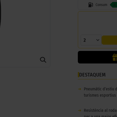
Consum
A
2
DESTAQUEM
➜
Pneumàtic d’estiu 
turismes esportius 
➜
Resistència al rod
per a una major efic