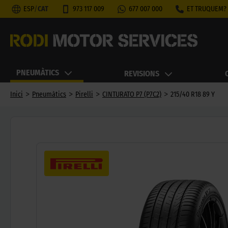
ESP
/
CAT
973 117 009
677 007 000
ET TRUQUEM?
PNEUMÀTICS
REVISIONS
>
>
>
>
Inici
Pneumàtics
Pirelli
CINTURATO P7 (P7C2)
215/40 R18 89 Y