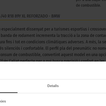
de combustible.
5/40 R18 89Y XL REFORZADO - BMW
iu especialment dissenyat per a turismes esportius i crossove
a banda de rodament incrementa la tracció a la zona de contac
ra fins i tot en condicions climàtiques adverses. A més, la 
 silenciós i confortable. El perfil pla del pneumàtic no nom
consum de combustible, convertint aquest model en una opci
2) és l’aliat perfecte per a qui busca precisió i confort en les
uest model garanteix una experiència de conducció fluida i e
sseny que combina tecnologia avançada i adaptabilitat, el Cin
ar a l’eficiència ni al confort.
Detalls
kies
Pirelli