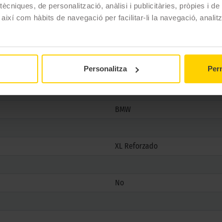
ècniques, de personalització, anàlisi i publicitàries, pròpies i d
CINTURATO P7 (P7C2)
 així com hàbits de navegació per facilitar-li la navegació, analit
215/40 R18 89 Y
Estiu
Personalitza
Perm
No
No
BMW
XL Reforzado
No