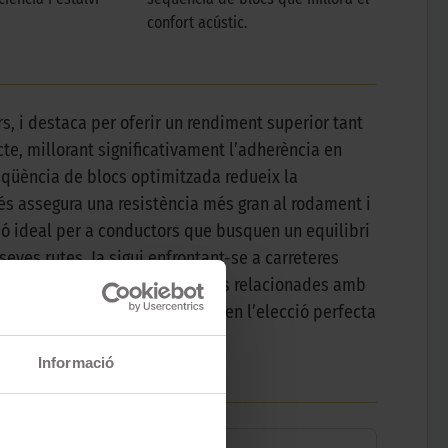
confort acústic.
rs, i destaca per oferir un rendiment superior tant
te, millorant significativament l’adherència en
seqüència de blocs optimitzada redueix la
és assegura una resistència més gran al rodament i
ó ideal per a conductors que busquen un equilibri
 seves rutes. Ja sigui enfrontant-se a carreteres
ficient, eliminant preocupacions relacionades amb
turato P7 (P7C2) es converteix en l’elecció perfecta
Informació