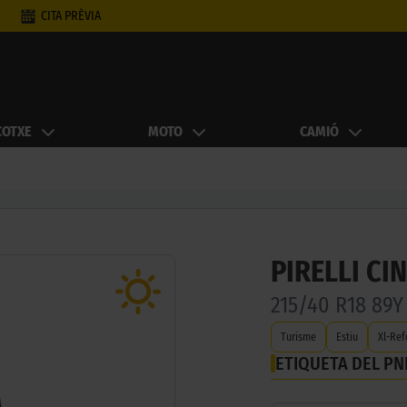
CITA PRÈVIA
COTXE
MOTO
CAMIÓ
PIRELLI CI
215/40 R18 89
Turisme
Estiu
Xl-Ref
ETIQUETA DEL P