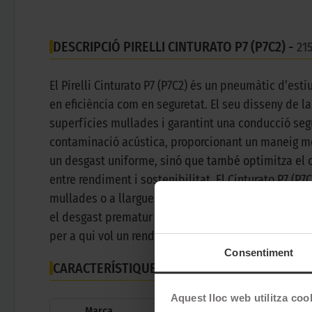
DESCRIPCIÓ PIRELLI CINTURATO P7 (P7C2) -
21
El Pirelli Cinturato P7 (P7C2) és un pneumàtic d’est
en eficiència com en seguretat. El seu disseny de l
superfícies mullades i garantint una conducció segu
contaminació acústica, proporcionant un maneig més
un desgast uniforme, sinó que també optimitza el 
entre rendiment i sostenibilitat. El Cinturato P7 (P7C
mullades o a llargues distàncies per autopista, aq
el desgast prematur o el soroll excessiu. Amb un di
per a qui vol un rendiment excepcional sense renunci
Consentiment
CARACTERÍSTIQUES TÈCNIQUES
Aquest lloc web utilitza coo
Marca