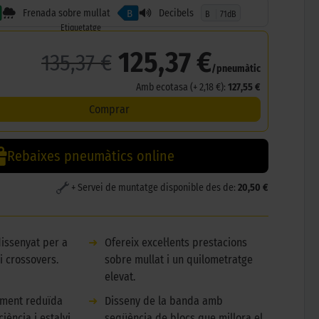
Frenada sobre mullat
Decibels
B
B
71dB
Etiquetatge
125,37 €
135,37 €
/pneumàtic
Amb ecotasa (+ 2,18 €):
127,55 €
Comprar
Rebaixes pneumàtics online
+ Servei de muntatge disponible des de:
20,50 €
dissenyat per a
➜
Ofereix excel·lents prestacions
i crossovers.
sobre mullat i un quilometratge
elevat.
ament reduïda
➜
Disseny de la banda amb
iència i estalvi
seqüència de blocs que millora el