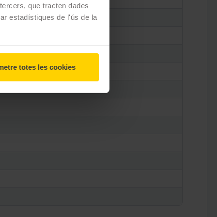
e tercers, que tracten dades
zar estadístiques de l'ús de la
etre totes les cookies