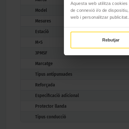
Aquesta web utilitza cookies t
Model
de connexió i/o de dispositiu,
web i personalitzar publicitat.
Mesures
Estació
Rebutjar
M+S
3PMSF
Marcatge
Tipus antipunxades
Reforçada
Especificació adicional
Protector llanda
Tipus conducció