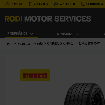
ESP
/
CAT
973 117 009
677 007 000
ET TRUQUEM?
PNEUMÀTICS
REVISIONS
>
>
>
>
Inici
Pneumàtics
Pirelli
CINTURATO P7 (P7C2)
225/50 R18 95 W