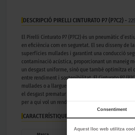
DESCRIPCIÓ PIRELLI CINTURATO P7 (P7C2) -
22
El Pirelli Cinturato P7 (P7C2) és un pneumàtic d’est
en eficiència com en seguretat. El seu disseny de l
superfícies mullades i garantint una conducció segu
contaminació acústica, proporcionant un maneig més
un desgast uniforme, sinó que també optimitza el 
entre rendiment i sostenibilitat. El Cinturato P7 (P7C
mullades o a llargues distàncies per autopista, aq
el desgast prematur o el soroll excessiu. Amb un di
per a qui vol un rendiment excepcional sense renunci
Consentiment
CARACTERÍSTIQUES TÈCNIQUES
Aquest lloc web utilitza coo
Marca