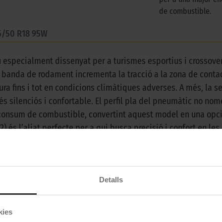
de combustible.
5/50 R18 95W
iu especialment dissenyat per a turismes esportius i crossove
a banda de rodament incrementa la tracció a la zona de contac
ra fins i tot en condicions climàtiques adverses. A més, la 
 silenciós i confortable. El perfil pla del pneumàtic no nom
consum de combustible, convertint aquest model en una opci
2) és l’aliat perfecte per a qui busca precisió i confort en les
uest model garanteix una experiència de conducció fluida i e
sseny que combina tecnologia avançada i adaptabilitat, el Cin
ar a l’eficiència ni al confort.
Detalls
kies
Pirelli