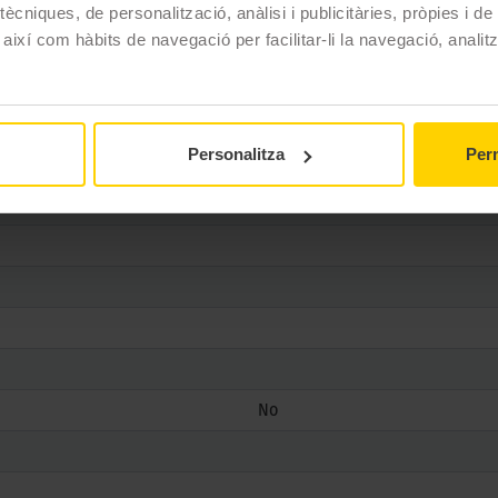
ècniques, de personalització, anàlisi i publicitàries, pròpies i d
CINTURATO P7 (P7C2)
 així com hàbits de navegació per facilitar-li la navegació, analit
225/50 R18 95 W
Estiu
Personalitza
Perm
No
No
No