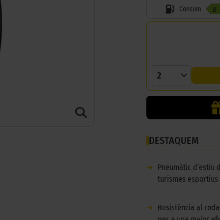
Consum
B
2
DESTAQUEM
➜
Pneumàtic d’estiu 
turismes esportius 
➜
Resistència al rod
per a una major efic