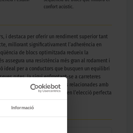
confort acústic.
rs, i destaca per oferir un rendiment superior tant
te, millorant significativament l’adherència en
seqüència de blocs optimitzada redueix la
és assegura una resistència més gran al rodament i
ó ideal per a conductors que busquen un equilibri
 seves rutes. Ja sigui enfrontant-se a carreteres
ficient, eliminant preocupacions relacionades amb
turato P7 (P7C2) es converteix en l’elecció perfecta
Informació