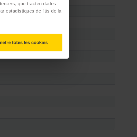
e tercers, que tracten dades
zar estadístiques de l'ús de la
etre totes les cookies