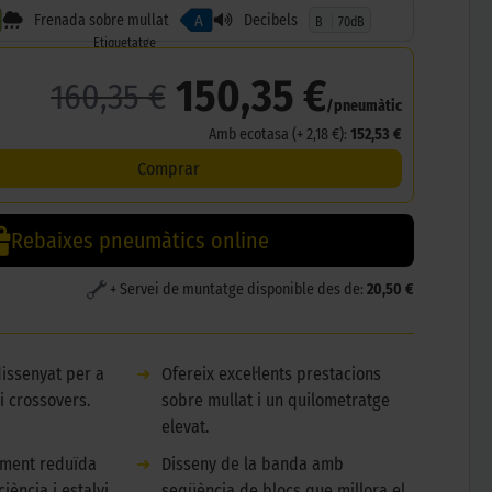
Frenada sobre mullat
Decibels
A
B
70dB
Etiquetatge
150,35 €
160,35 €
/pneumàtic
Amb ecotasa (+ 2,18 €):
152,53 €
Comprar
Rebaixes pneumàtics online
+ Servei de muntatge disponible des de:
20,50 €
dissenyat per a
➜
Ofereix excel·lents prestacions
i crossovers.
sobre mullat i un quilometratge
elevat.
ament reduïda
➜
Disseny de la banda amb
iència i estalvi
seqüència de blocs que millora el