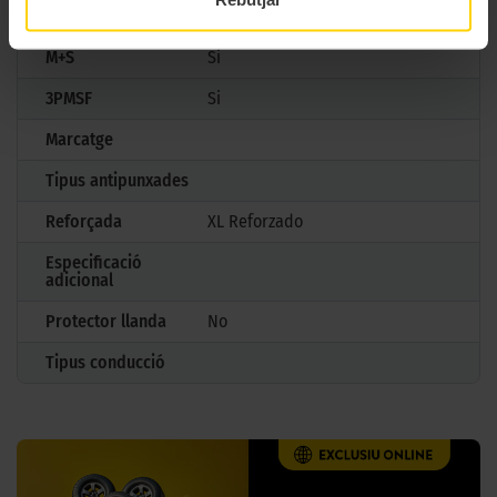
Estació
Hivern
M+S
Si
3PMSF
Si
Marcatge
Tipus antipunxades
Reforçada
XL Reforzado
Especificació
adicional
Protector llanda
No
Tipus conducció