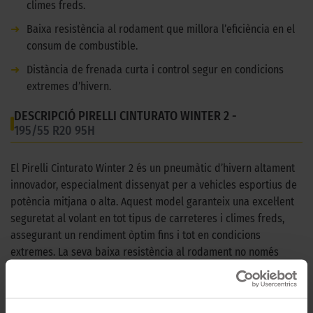
climes freds.
➜
Baixa resistència al rodament que millora l’eficiència en el
consum de combustible.
➜
Distància de frenada curta i control segur en condicions
extremes d’hivern.
DESCRIPCIÓ PIRELLI CINTURATO WINTER 2 -
195/55 R20 95H
El Pirelli Cinturato Winter 2 és un pneumàtic d’hivern altament
innovador, especialment dissenyat per a vehicles esportius de
potència mitjana o alta. Aquest model garanteix una excel·lent
seguretat al volant en tot tipus de carreteres i climes freds,
assegurant un rendiment òptim fins i tot en condicions
extremes. La seva baixa resistència al rodament no només
contribueix a una major eficiència en el consum de
combustible, sinó que també redueix l’impacte ambiental,
posicionant-lo com una opció ecològica i avançada. A més, el