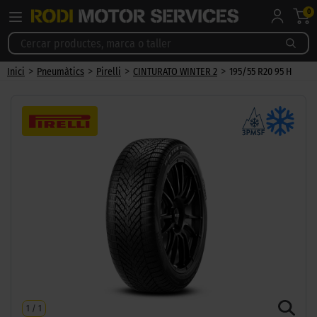
0
>
>
>
>
Inici
Pneumàtics
Pirelli
CINTURATO WINTER 2
195/55 R20 95 H
1
/
1