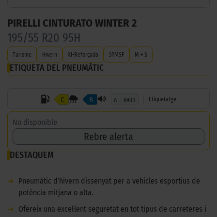
PIRELLI CINTURATO WINTER 2
195/55 R20 95H
Turisme
Hivern
Xl-Reforçada
3PMSF
M + S
ETIQUETA DEL PNEUMÀTIC
C
B
Etiquetatge
A
69dB
No disponible
Rebre alerta
DESTAQUEM
➜
Pneumàtic d’hivern dissenyat per a vehicles esportius de
potència mitjana o alta.
➜
Ofereix una excel·lent seguretat en tot tipus de carreteres i