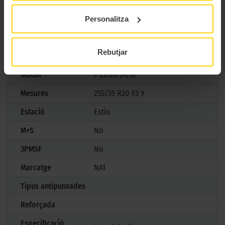
pneumàtic definitiu per a cotxes esportius d’alta gamma.
Personalitza
CARACTERÍSTIQUES TÈCNIQUES
Rebutjar
Marca
Pirelli
Model
P ZERO (PZ4)
Mesures
255/35 R20 93 Y
Estació
Estiu
M+S
No
3PMSF
No
Marcatge
NA1
Tipus antipunxades
Reforçada
Especificació