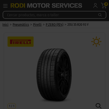
0
>
>
>
>
Inici
Pneumàtics
Pirelli
P ZERO (PZ4)
255/35 R20 93 Y
1
/
1