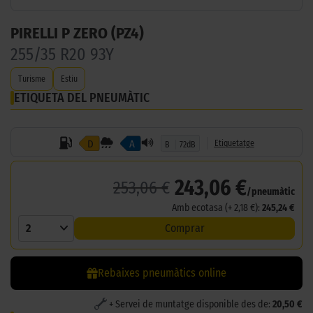
PIRELLI P ZERO (PZ4)
255/35 R20 93Y
Turisme
Estiu
ETIQUETA DEL PNEUMÀTIC
D
A
Etiquetatge
B
72dB
243,06 €
253,06 €
/pneumàtic
Amb ecotasa (+ 2,18 €):
245,24 €
2
Comprar
Rebaixes pneumàtics online
+ Servei de muntatge disponible des de:
20,50 €