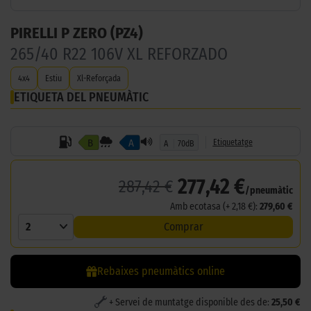
PIRELLI P ZERO (PZ4)
265/40 R22 106V XL REFORZADO
4x4
Estiu
Xl-Reforçada
ETIQUETA DEL PNEUMÀTIC
B
A
Etiquetatge
A
70dB
277,42 €
287,42 €
/pneumàtic
Amb ecotasa (+ 2,18 €):
279,60 €
2
Comprar
Rebaixes pneumàtics online
+ Servei de muntatge disponible des de:
25,50 €