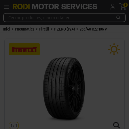
0
>
>
>
>
Inici
Pneumàtics
Pirelli
P ZERO (PZ4)
265/40 R22 106 V
1
/
1