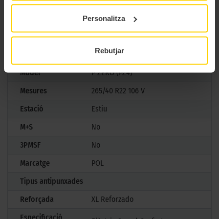
pneumàtic definitiu per a cotxes esportius d’alta gamma.
Personalitza
CARACTERÍSTIQUES TÈCNIQUES
Rebutjar
Marca
Pirelli
Model
P ZERO (PZ4)
Mesures
265/40 R22 106 V
Estació
Estiu
M+S
No
3PMSF
No
Marcatge
POL
Tipus antipunxades
Reforçada
XL Reforzado
Especificació