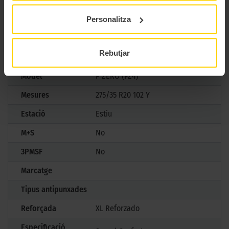
pneumàtic definitiu per a cotxes esportius d’alta gamma.
Personalitza
CARACTERÍSTIQUES TÈCNIQUES
Rebutjar
Marca
Pirelli
Model
P ZERO (PZ4)
Mesures
275/35 R20 102 Y
Estació
Estiu
M+S
No
3PMSF
No
Marcatge
Tipus antipunxades
Reforçada
XL Reforzado
Especificació