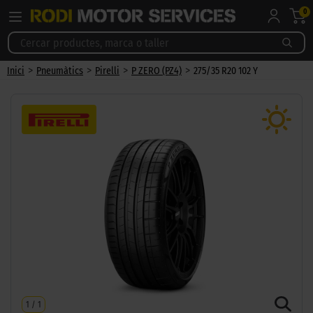
0
>
>
>
>
Inici
Pneumàtics
Pirelli
P ZERO (PZ4)
275/35 R20 102 Y
1
/
1