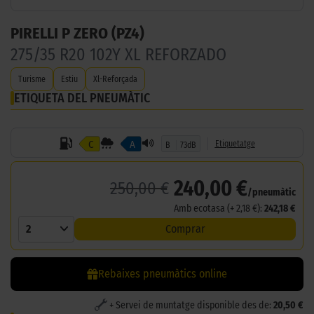
PIRELLI P ZERO (PZ4)
275/35 R20 102Y XL REFORZADO
Turisme
Estiu
Xl-Reforçada
ETIQUETA DEL PNEUMÀTIC
C
A
Etiquetatge
B
73dB
240,00 €
250,00 €
/pneumàtic
Amb ecotasa (+ 2,18 €):
242,18 €
2
Comprar
Rebaixes pneumàtics online
+ Servei de muntatge disponible des de:
20,50 €