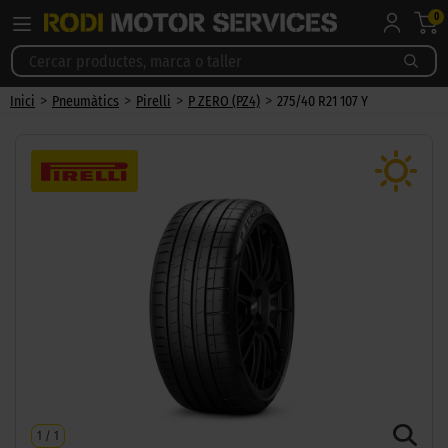
0
>
>
>
>
Inici
Pneumàtics
Pirelli
P ZERO (PZ4)
275/40 R21 107 Y
1
/
1