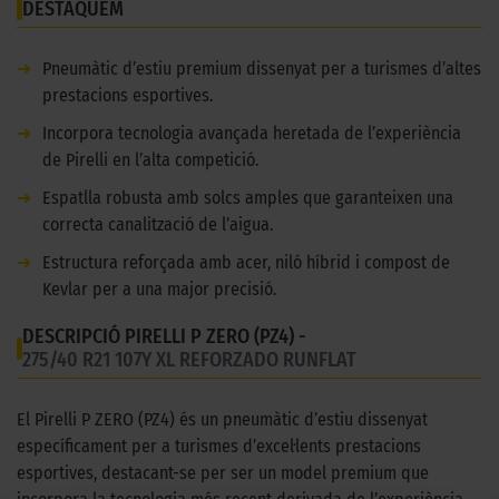
DESTAQUEM
➜
Pneumàtic d’estiu premium dissenyat per a turismes d’altes
prestacions esportives.
➜
Incorpora tecnologia avançada heretada de l’experiència
de Pirelli en l’alta competició.
➜
Espatlla robusta amb solcs amples que garanteixen una
correcta canalització de l’aigua.
➜
Estructura reforçada amb acer, niló híbrid i compost de
Kevlar per a una major precisió.
DESCRIPCIÓ PIRELLI P ZERO (PZ4) -
275/40 R21 107Y XL REFORZADO RUNFLAT
El Pirelli P ZERO (PZ4) és un pneumàtic d’estiu dissenyat
específicament per a turismes d’excel·lents prestacions
esportives, destacant-se per ser un model premium que