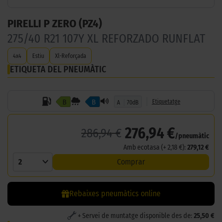
PIRELLI P ZERO (PZ4)
275/40 R21 107Y XL REFORZADO RUNFLAT
4x4
Estiu
Xl-Reforçada
ETIQUETA DEL PNEUMÀTIC
B
B
Etiquetatge
A
70dB
276,94 €
286,94 €
/pneumàtic
Amb ecotasa (+ 2,18 €):
279,12 €
2
Comprar
Rebaixes pneumàtics online
+ Servei de muntatge disponible des de:
25,50 €