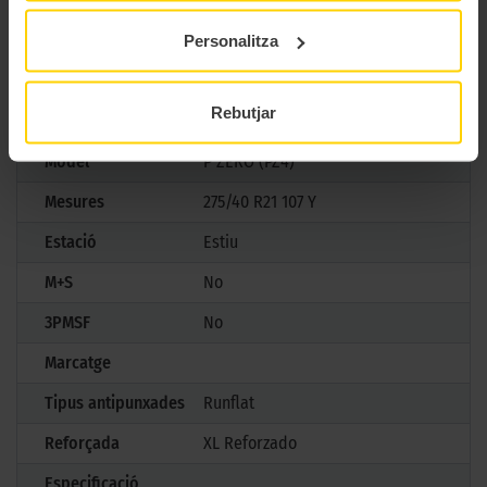
pneumàtic definitiu per a cotxes esportius d’alta gamma.
Personalitza
CARACTERÍSTIQUES TÈCNIQUES
Rebutjar
Marca
Pirelli
Model
P ZERO (PZ4)
Mesures
275/40 R21 107 Y
Estació
Estiu
M+S
No
3PMSF
No
Marcatge
Tipus antipunxades
Runflat
Reforçada
XL Reforzado
Especificació