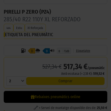
PIRELLI P ZERO (PZ4)
285/40 R22 110Y XL REFORZADO
4x4
Estiu
Xl-Reforçada
ETIQUETA DEL PNEUMÀTIC
D
B
Etiquetatge
B
73dB
517,34 €
527,34 €
/pneumàtic
Amb ecotasa (+ 2,18 €):
519,52 €
2
Comprar
Rebaixes pneumàtics online
+ Servei de muntatge disponible des de:
25,50 €