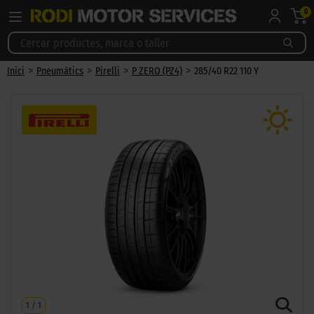
0
>
>
>
>
Inici
Pneumàtics
Pirelli
P ZERO (PZ4)
285/40 R22 110 Y
1
/
1