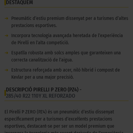
DESTAQUEM
➜
Pneumàtic d’estiu premium dissenyat per a turismes d’altes
prestacions esportives.
➜
Incorpora tecnologia avançada heretada de l’experiència
de Pirelli en l’alta competició.
➜
Espatlla robusta amb solcs amples que garanteixen una
correcta canalització de l’aigua.
➜
Estructura reforçada amb acer, niló híbrid i compost de
Kevlar per a una major precisió.
DESCRIPCIÓ PIRELLI P ZERO (PZ4) -
285/40 R22 110Y XL REFORZADO
El Pirelli P ZERO (PZ4) és un pneumàtic d’estiu dissenyat
específicament per a turismes d’excel·lents prestacions
esportives, destacant-se per ser un model premium que