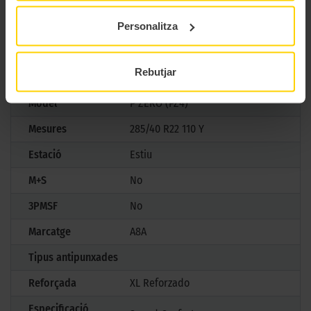
pneumàtic definitiu per a cotxes esportius d’alta gamma.
Personalitza
CARACTERÍSTIQUES TÈCNIQUES
Rebutjar
Marca
Pirelli
Model
P ZERO (PZ4)
Mesures
285/40 R22 110 Y
Estació
Estiu
M+S
No
3PMSF
No
Marcatge
A8A
Tipus antipunxades
Reforçada
XL Reforzado
Especificació